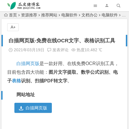
跳转到主内容
首页
资源推荐
推荐网站
电脑软件
文档办公
电脑软件
电
A+
白描网页版-免费在线OCR文字、表格识别工具
2021年03月19日
发表评论
热度10,482 ℃
白描网页版
是一款好用、在线免费OCR识别工具，
目前包含四大功能：
图片文字提取、数学公式识别、电
子
表格
识别、扫描PDF转文字
。
网站地址
白描网页版