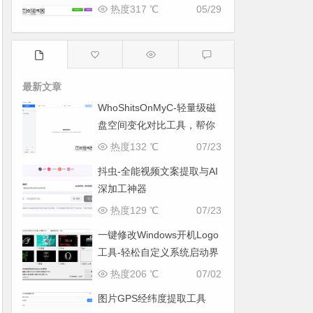
热度317 ℃
05/29
最新文章
WhoShitsOnMyC-轻量级磁
盘空间变化对比工具，帮你
找出“吃掉”空间的罪魁祸首
热度132 ℃
07/23
抖虫-全能视频文案提取与AI
深加工神器
热度129 ℃
07/23
一键修改Windows开机Logo
工具-轻松自定义系统启动界
面
热度206 ℃
07/02
图片GPS经纬度提取工具