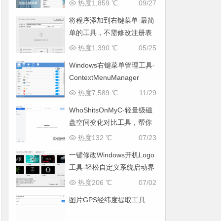
右键菜单恢复回win10样式
热度1,859 ℃
09/27
将程序添加到右键菜单-最简
单的工具，不需修改注册表
热度1,390 ℃
05/25
Windows右键菜单管理工具-
ContextMenuManager
热度7,589 ℃
11/29
WhoShitsOnMyC-轻量级磁
盘空间变化对比工具，帮你
找出“吃掉”空间的罪魁祸首
热度132 ℃
07/23
一键修改Windows开机Logo
工具-轻松自定义系统启动界
面
热度206 ℃
07/02
图片GPS经纬度提取工具