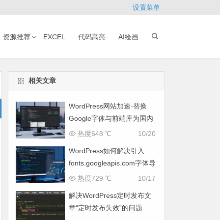
设置菜单
资源推荐
EXCEL
代码高亮
AI绘画
相关文章
WordPress网站加速-替换
Google字体与前端库为国内
CDN镜像
热度648 ℃
10/20
WordPress如何解决引入
fonts.googleapis.com字体导
致网页响应缓慢问题
热度729 ℃
10/17
解决WordPress定时发布文
章“定时发布失效”的问题