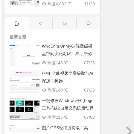
热度4,882 ℃
11/29
最新文章
WhoShitsOnMyC-轻量级磁
盘空间变化对比工具，帮你
找出“吃掉”空间的罪魁祸首
热度148 ℃
07/23
抖虫-全能视频文案提取与AI
深加工神器
热度140 ℃
07/23
一键修改Windows开机Logo
工具-轻松自定义系统启动界
面
热度215 ℃
07/02
图片GPS经纬度提取工具