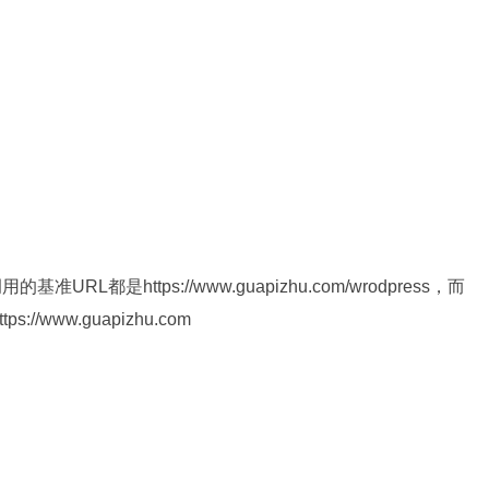
L都是https://www.guapizhu.com/wrodpress，而
www.guapizhu.com