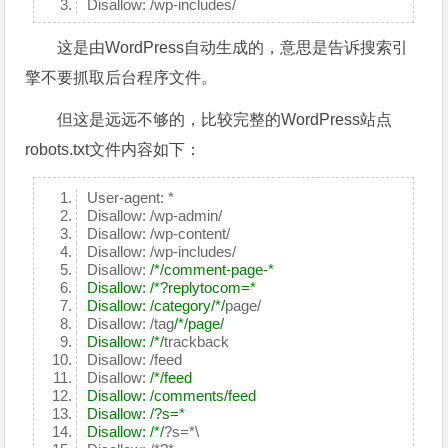
Disallow: /wp-includes/
这是由WordPress自动生成的，意思是告诉搜索引
擎不要抓取后台程序文件。
但这是远远不够的，比较完整的WordPress站点
robots.txt文件内容如下：
User-agent: *
Disallow: /wp-admin/
Disallow: /wp-content/
Disallow: /wp-includes/
Disallow:
/*/comment-page-*
Disallow: /*?replytocom=*
Disallow: /category/*/
page/
Disallow: /tag
/*/page/
Disallow: /*/
trackback
Disallow: /feed
Disallow:
/*/feed
Disallow: /comments/feed
Disallow: /?s=*
Disallow: /*/
?s=*\