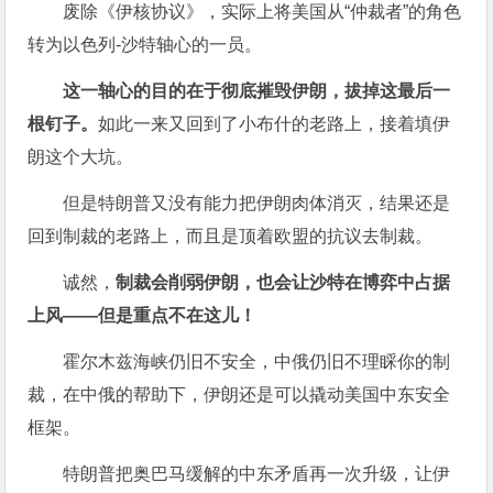
废除《伊核协议》，实际上将美国从“仲裁者”的角色
转为以色列-沙特轴心的一员。
这一轴心的目的在于彻底摧毁伊朗，拔掉这最后一
根钉子。
如此一来又回到了小布什的老路上，接着填伊
朗这个大坑。
但是特朗普又没有能力把伊朗肉体消灭，结果还是
回到制裁的老路上，而且是顶着欧盟的抗议去制裁。
诚然，
制裁会削弱伊朗，也会让沙特在博弈中占据
上风——但是重点不在这儿！
霍尔木兹海峡仍旧不安全，中俄仍旧不理睬你的制
裁，在中俄的帮助下，伊朗还是可以撬动美国中东安全
框架。
特朗普把奥巴马缓解的中东矛盾再一次升级，让伊