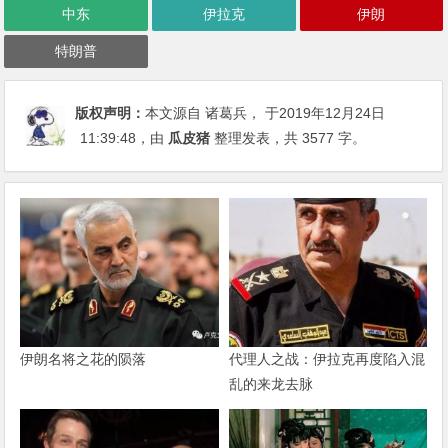
中东
伊拉克
伊朗
特朗普
版权声明：
本文源自 诸葛兵， 于2019年12月24日
11:39:48
，由
瓜皮猪
整理发表，共 3577 字。
伊朗名将之花的陨落
代理人之战：伊拉克再度陷入混
乱的来龙去脉