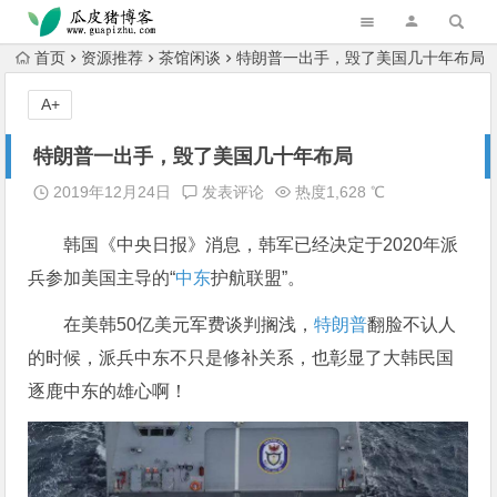
跳转到主内容
首页
资源推荐
茶馆闲谈
特朗普一出手，毁了美国几十年布局
A+
特朗普一出手，毁了美国几十年布局
2019年12月24日
发表评论
热度1,628 ℃
韩国《中央日报》消息，韩军已经决定于2020年派
兵参加美国主导的“
中东
护航联盟”。
在美韩50亿美元军费谈判搁浅，
特朗普
翻脸不认人
的时候，派兵中东不只是修补关系，也彰显了大韩民国
逐鹿中东的雄心啊！