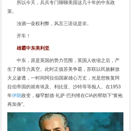
所以今天，兵兵专门聊聊美国这几十年的中东政
策。
浊酒一壶权利弊，风言三语说是非。
开车！
雄霸中东美利坚
中东，原是英国的势力范围，英国人收缩之后，产
生了领导力真空。此时正值苏美争霸，苏联以民族解放
大义渗透，一时间阿拉伯国家雄心万丈，光是想恢复阿
拉伯帝国的就有埃及、利比亚、沙特等等痴人。在1953
年
伊朗
政变，穆罕默德·礼萨·巴列维在CIA的帮助下“黄袍
再加身”。