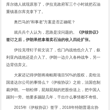
库尔德人就现原形了，伊拉克政府军三个小时就把石油
重镇基尔库克拿下了。
奥巴马的“和事老”方案是否正确呢？
就兵兵个人认为，思路是没问题的。
《伊核协议》
签订之后，伊朗果然拿着卖石油的收入四处扩张。
伊拉克埋钉子前文说了，也门内战他也介入了，叙
利亚内战他还是介入了。伊朗一边介入各种战争，另一
边背信弃义。
大家还记得伊朗将南帕斯项目50%的股权，卖给法
国道达尔公司的事情么？《伊核协议》之前，法国也制
裁伊朗。一朝松绑，屁颠屁颠的把股份送上，把中国人
踢到一旁。他要多蹦跶几年，干出什么事情都不奇怪。
2015年《伊核协议》签字，2018年特朗普退出协