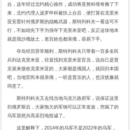
台，这年经过北约精心操作，成功将亚努科维奇撸了下
来，北约代理人波罗申科被扶上台后，便打算在克里米
亚安置针对俄罗斯的战略武器，斯特列科夫一看这可不
行，不如咱先下手为强夺下克里米亚吧，反正这块地本
就是我沙俄故土，老百姓也都亲俄，容易下手。
夺岛经历异常顺利，斯特列科夫只带着一百多名民
兵到达克里米亚，径直找到克里米亚官员，说自己是普
京派来接收克里米亚的，大家都是俄国人，就回归本国
吧，当地官民本就亲俄，一听是普京的人，也没犹豫就
同意了。
斯特列科夫又去找当地乌克兰政府军，说保证这里
归俄罗斯后，大家拖欠的军饷可以正常发放，穷疯了的
乌军居然兴高采烈地投诚了。
这里解释下，2014年的乌军不是2022年的乌军，