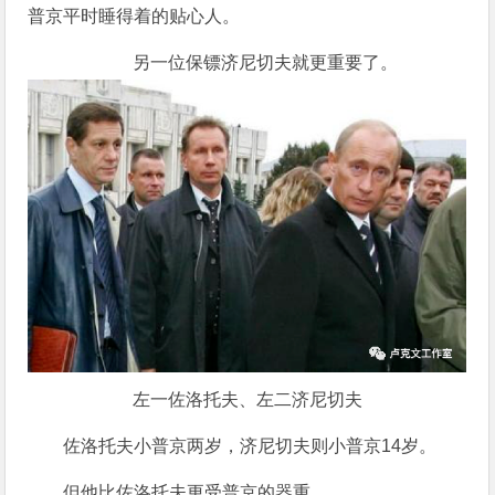
普京平时睡得着的贴心人。
另一位保镖济尼切夫就更重要了。
左一佐洛托夫、左二济尼切夫
佐洛托夫小普京两岁，济尼切夫则小普京14岁。
但他比佐洛托夫更受普京的器重。