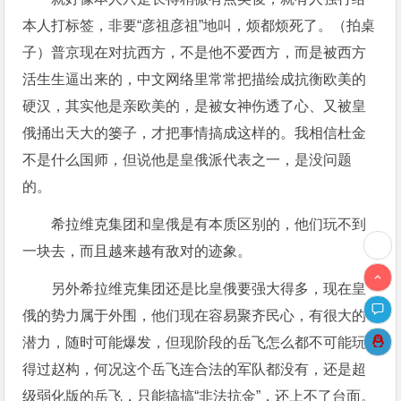
本人打标签，非要“彦祖彦祖”地叫，烦都烦死了。（拍桌
子）普京现在对抗西方，不是他不爱西方，而是被西方
活生生逼出来的，中文网络里常常把描绘成抗衡欧美的
硬汉，其实他是亲欧美的，是被女神伤透了心、又被皇
俄捅出天大的篓子，才把事情搞成这样的。我相信杜金
不是什么国师，但说他是皇俄派代表之一，是没问题
的。
希拉维克集团和皇俄是有本质区别的，他们玩不到
一块去，而且越来越有敌对的迹象。
另外希拉维克集团还是比皇俄要强大得多，现在皇
俄的势力属于外围，他们现在容易聚齐民心，有很大的
潜力，随时可能爆发，但现阶段的岳飞怎么都不可能玩
得过赵构，何况这个岳飞连合法的军队都没有，还是超
级弱化版的岳飞，只能搞搞“非法抗金”，还上不了台面。