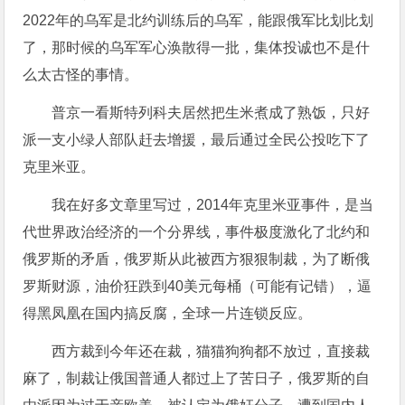
2022年的乌军是北约训练后的乌军，能跟俄军比划比划
了，那时候的乌军军心涣散得一批，集体投诚也不是什
么太古怪的事情。
普京一看斯特列科夫居然把生米煮成了熟饭，只好
派一支小绿人部队赶去增援，最后通过全民公投吃下了
克里米亚。
我在好多文章里写过，2014年克里米亚事件，是当
代世界政治经济的一个分界线，事件极度激化了北约和
俄罗斯的矛盾，俄罗斯从此被西方狠狠制裁，为了断俄
罗斯财源，油价狂跌到40美元每桶（可能有记错），逼
得黑凤凰在国内搞反腐，全球一片连锁反应。
西方裁到今年还在裁，猫猫狗狗都不放过，直接裁
麻了，制裁让俄国普通人都过上了苦日子，俄罗斯的自