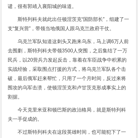
谴，很有郭靖入襄阳城的味道。
斯特列科夫就此出任顿涅茨克“国防部长”，组建了一
支“复兴营”，带领当地俄国人跟乌克兰政府干仗。
乌克兰军队知道这刺头又跑来乌东，马上调6万人前
去围剿，斯特列科夫带领3500人突围，之后集结了一万
民兵，以20营兵力发起反击，靠着在车臣战争中积累的
实战经验，采取围点打援的方式，将乌克兰军队各个击
破，最后俄军赶来帮忙，只用了一个月时间，反过来将
围攻的乌军击溃，使顿涅茨克和卢甘茨克形成事实上的
割据。
今天克里米亚和顿巴斯的政治格局，就是斯特列科
夫一手促成的。
不过斯特列科夫在这段英雄时间，也可能犯下了一