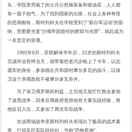
头，学院里穷疯了的士兵公然偷装备和柴油卖，人人都
有一股子怨气，为了找到国家的出路，社会上各种奇怪
的思潮都有，斯特列科夫在学校受到了“新白军运动”的影
响，意图要光复“沙俄帝国曾经的辉煌与光荣”，就此成为
一名坚定的皇俄。
1992年6月，苏联解体半年后，22岁的斯特列科夫
完成毕业答辩当天，就带着把老式步枪上了卡车，以志
愿军的身份，参加德左共和国对摩尔多瓦的战斗，以保
卫这个亲俄政权不被摩尔多瓦吞并。
为了保卫俄罗斯的利益，之后他又急忙忙跑去参加
了波黑战争，回来后俄政府觉得他有大量实战经验，将
他征召入伍，又参加了两次车臣战争。
在这两场战争里斯特列科夫表现出了极高的战术素
养，打得车臣军队哇哇叫，号称“恐怖死神”。