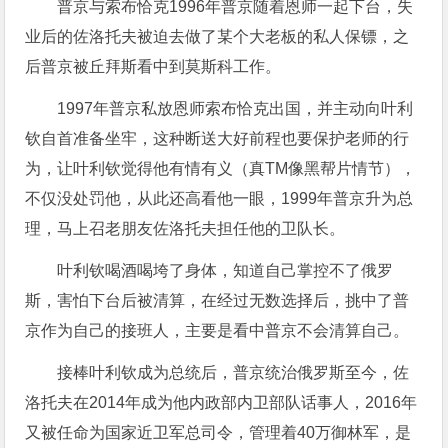
普京与索布恰克1996年普京随着恩师一起下台，失
业后的佐洛托夫被迫去做了某个大老板的私人保镖，之
后普京被丘拜斯看中到莫斯科工作。
1997年普京私放恩师索布恰克出国，并主动向叶利
钦自首准备坐牢，这种断送大好前程也要保护老师的行
为，让叶利钦觉得他有情有义（真TM像黑帮片情节），
不仅没处罚他，从此还高看他一眼，1999年普京升为总
理，马上召老朋友佐洛托夫担任他的卫队长。
叶利钦喝酒喝垮了身体，知道自己掌控不了俄罗
斯，害怕下台后被清算，在经过无数选择后，挑中了普
京作为自己的接班人，主要是看中普京不会清算自己。
接棒叶利钦成为总统后，普京统治俄罗斯至今，佐
洛托夫在2014年成为他内政部内卫部队话事人，2016年
又被任命为国家近卫军总司令，管理着40万御林军，是