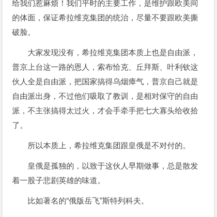
给我们惹麻烦！我们平时的主要工作，是维护跟欧美间
的体面，保证希拉维克集团的统治，尽量不要跟欧美撕
破脸。
大家发现没有，希拉维克集团本质上也是自由派，
普京上台这一路的恩人，索布恰克、丘拜斯、叶利钦这
伙人全是自由派，把国家搞得乌烟瘴气，普京自己就是
自由派出身，不过他们吸取了教训，是相对保守的自由
派，不主张搞得太过火，才会手牵手把七大寡头给收拾
了。
所以本质上，希拉维克集团跟皇俄是不对付的。
皇俄是孤独的，以致于这伙人早期做事，总是散发
着一股子悲剧英雄的味道。
比如著名的“俄版岳飞”斯特列科夫。