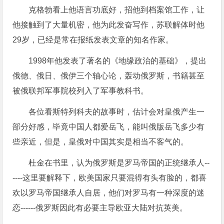
克格勃看上他语言功底好，招他到档案馆工作，让
他接触到了大量机密，他为此发奋写作，苏联解体时他
29岁，已经是常在报纸发表文章的知名作家。
1998年他发表了著名的《地缘政治的基础》，提出
俄德、俄日、俄伊三个轴心论，轰动俄罗斯，书籍甚至
被俄联邦军事院校列入了军事教科书。
各位看斯特列科夫的故事时，估计会对皇俄产生一
部分好感，毕竟中国人都爱岳飞，能叫俄版岳飞多少有
些亲近，但是，皇俄对中国其实是相当不客气的。
杜金在书里，认为俄罗斯是罗马帝国的正统继承人--
----这里要解释下，欧美国家只要混得有头有脸的，都喜
欢以罗马帝国继承人自居，他们对罗马有一种深度的迷
恋------俄罗斯因此有必要主导欧亚大陆对抗英美。