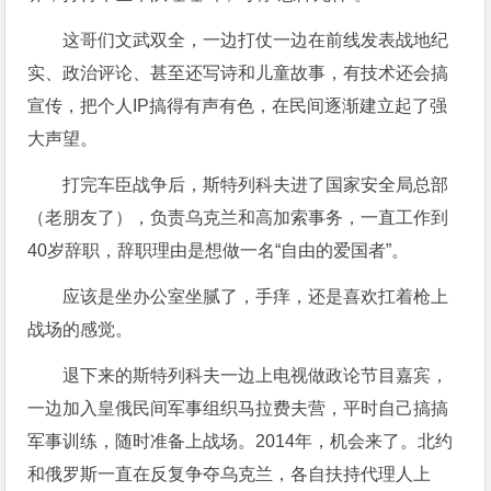
这哥们文武双全，一边打仗一边在前线发表战地纪
实、政治评论、甚至还写诗和儿童故事，有技术还会搞
宣传，把个人IP搞得有声有色，在民间逐渐建立起了强
大声望。
打完车臣战争后，斯特列科夫进了国家安全局总部
（老朋友了），负责乌克兰和高加索事务，一直工作到
40岁辞职，辞职理由是想做一名“自由的爱国者”。
应该是坐办公室坐腻了，手痒，还是喜欢扛着枪上
战场的感觉。
退下来的斯特列科夫一边上电视做政论节目嘉宾，
一边加入皇俄民间军事组织马拉费夫营，平时自己搞搞
军事训练，随时准备上战场。2014年，机会来了。北约
和俄罗斯一直在反复争夺乌克兰，各自扶持代理人上