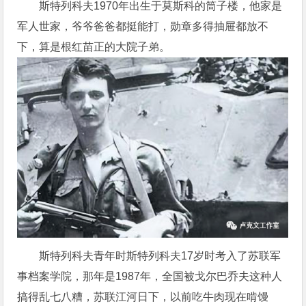
斯特列科夫1970年出生于莫斯科的筒子楼，他家是
军人世家，爷爷爸爸都挺能打，勋章多得抽屉都放不
下，算是根红苗正的大院子弟。
斯特列科夫青年时斯特列科夫17岁时考入了苏联军
事档案学院，那年是1987年，全国被戈尔巴乔夫这种人
搞得乱七八糟，苏联江河日下，以前吃牛肉现在啃馒