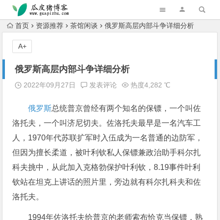
跳转到主内容
首页
资源推荐
茶馆闲谈
俄罗斯高层内部斗争详细分析
A+
俄罗斯高层内部斗争详细分析
2022年09月27日
发表评论
热度4,282 ℃
俄罗斯
总统普京曾经有两个知名的保镖，一个叫佐
洛托夫，一个叫济尼切夫。佐洛托夫最早是一名汽车工
人，1970年代苏联扩军时入伍成为一名普通的边防军，
但因为擅长柔道，被叶利钦私人保镖兼政治助手科尔扎
科夫挑中，从此加入克格勃保护叶利钦，8.19事件叶利
钦站在坦克上讲话的照片里，旁边就有科尔扎科夫和佐
洛托夫。
1994年佐洛托夫给普京的老师索布恰克当保镖，熟