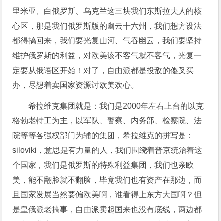
里米亚、白俄罗斯、乌克兰这三块我们东斯拉夫人的核
心区，那是我们俄罗斯版的幽云十六州，我们想方设法
都得搞回来，我们要光复山河、气吞幽云，我们要坚持
维护俄罗斯的利益，对欧美该不客气就不客气，光复一
定要从俄语区开始！对了，自由派都是投敌的傻叉买
办，尽想着卖国家资源讨欧美欢心。
希拉维克集团就是：我们是2000年左右上台的以克
格勃老特工为主，以军队、警察、内务部、检察院、法
院等等各强权部门为辅的集团，希拉维克的拼写是：
siloviki，意思是有力量的人，我们围绕着普京统治着这
个国家，我们是俄罗斯的特殊利益集团，我们也亲欧
美，能不翻脸就不翻脸，毕竟我们也有资产在那边，而
且国家发展当然要偏欧美啊，谁看得上东方大国啊？但
是皇俄派老搞事，自由派卖起国来也没有底线，两边都