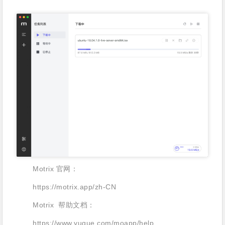
Motrix 官网：
https://motrix.app/zh-CN
Motrix 帮助文档：
https://www.yuque.com/moapp/help