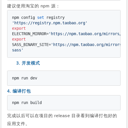
建议使用淘宝的 npm 源：
npm config 
set
 registry 
'
https://registry.npm.taobao.org
'
export
ELECTRON_MIRROR=
'
https://npm.taobao.org/mirrors/el
export
SASS_BINARY_SITE=
'
https://npm.taobao.org/mirrors/n
sass
'
3. 开发模式
npm run dev
4. 编译打包
npm run build
完成以后可以在项目的 release 目录看到编译打包好的
应用文件。