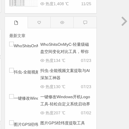
热度1,408 ℃
11/25
最新文章
WhoShitsOnMyC-轻量级磁
盘空间变化对比工具，帮你
找出“吃掉”空间的罪魁祸首
热度134 ℃
07/23
抖虫-全能视频文案提取与AI
深加工神器
热度130 ℃
07/23
一键修改Windows开机Logo
工具-轻松自定义系统启动界
面
热度207 ℃
07/02
图片GPS经纬度提取工具