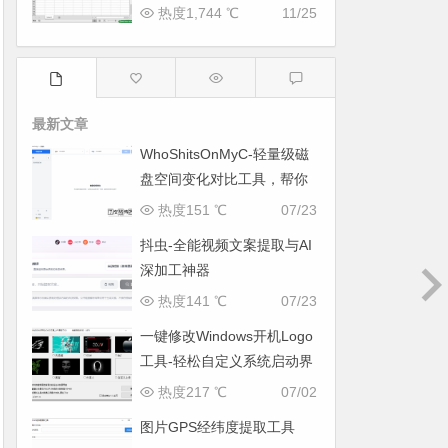
热度1,744 ℃
11/25
最新文章
WhoShitsOnMyC-轻量级磁
盘空间变化对比工具，帮你
找出“吃掉”空间的罪魁祸首
热度151 ℃
07/23
抖虫-全能视频文案提取与AI
深加工神器
热度141 ℃
07/23
一键修改Windows开机Logo
工具-轻松自定义系统启动界
面
热度217 ℃
07/02
图片GPS经纬度提取工具