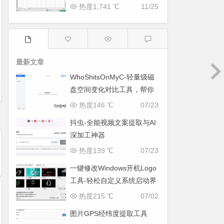
热度1,741 ℃
11/25
最新文章
WhoShitsOnMyC-轻量级磁
盘空间变化对比工具，帮你
找出“吃掉”空间的罪魁祸首
热度146 ℃
07/23
抖虫-全能视频文案提取与AI
深加工神器
热度139 ℃
07/23
一键修改Windows开机Logo
工具-轻松自定义系统启动界
面
热度215 ℃
07/02
图片GPS经纬度提取工具