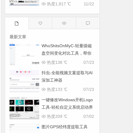
热度1,817 ℃
11/22
最新文章
WhoShitsOnMyC-轻量级磁
盘空间变化对比工具，帮你
找出“吃掉”空间的罪魁祸首
热度138 ℃
07/23
抖虫-全能视频文案提取与AI
深加工神器
热度133 ℃
07/23
一键修改Windows开机Logo
工具-轻松自定义系统启动界
面
热度209 ℃
07/02
图片GPS经纬度提取工具