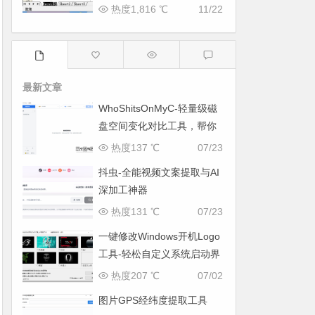
热度1,816 ℃
11/22
最新文章
WhoShitsOnMyC-轻量级磁
盘空间变化对比工具，帮你
找出“吃掉”空间的罪魁祸首
热度137 ℃
07/23
抖虫-全能视频文案提取与AI
深加工神器
热度131 ℃
07/23
一键修改Windows开机Logo
工具-轻松自定义系统启动界
面
热度207 ℃
07/02
图片GPS经纬度提取工具