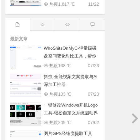
热度1,817 ℃
11/22
最新文章
WhoShitsOnMyC-轻量级磁
盘空间变化对比工具，帮你
找出“吃掉”空间的罪魁祸首
热度138 ℃
07/23
抖虫-全能视频文案提取与AI
深加工神器
热度133 ℃
07/23
一键修改Windows开机Logo
工具-轻松自定义系统启动界
面
热度209 ℃
07/02
图片GPS经纬度提取工具