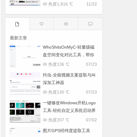
热度1,816 ℃
11/22
最新文章
WhoShitsOnMyC-轻量级磁
盘空间变化对比工具，帮你
找出“吃掉”空间的罪魁祸首
热度136 ℃
07/23
抖虫-全能视频文案提取与AI
深加工神器
热度130 ℃
07/23
一键修改Windows开机Logo
工具-轻松自定义系统启动界
面
热度207 ℃
07/02
图片GPS经纬度提取工具