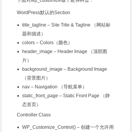
下面对wp_customize做个延伸科普：
WordPress默认的Section
title_tagline – Site Title & Tagline （网站标
题和描述）
colors – Colors（颜色）
header_image – Header Image （顶部图
片）
background_image – Background Image
（背景图片）
nav – Navigation （导航菜单）
static_front_page – Static Front Page （静
态首页）
Controller Class
WP_Customize_Control() – 创建一个允许用