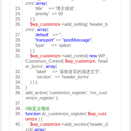
zms',
array
(
'title' => '博主描述',
'priority' => 50
) );
$wp_customize
->add_setting( 'header_b
zms',
array
(
'
default
' =>
''
,
"transport"
=>
"postMessage"
,
'type' => 'option'
) );
$wp_customize
->add_control(
new
WP_
Customize_Control(
$wp_customize
, 'head
er_bzms',
array
(
'label' => '逼格首页的描述文字',
'section' => 'header_bzms'
) ) );
}
add_action( 'customize_register', 'ms_cust
omize_register' );
//自定义地址
function
dz_customize_register(
$wp_cust
omize
) {
$wp_customize
->add_section('header_d
zzb',
array
(