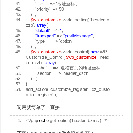
'title' => '地址坐标',
'priority' => 50
) );
$wp_customize
->add_setting( 'header_d
zzb',
array
(
'
default
' =>
''
,
"transport"
=>
"postMessage"
,
'type' => 'option'
) );
$wp_customize
->add_control(
new
WP_
Customize_Control(
$wp_customize
, 'head
er_dzzb',
array
(
'label' => '逼格首页的地址坐标',
'section' => 'header_dzzb'
) ) );
}
add_action( 'customize_register', 'dz_custo
mize_register' );
调用就简单了，直接
<?php
echo
get_option('header_bzms'); ?>