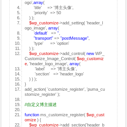
ogo',
array
(
'title' => '博主头像',
'priority' => 50
) );
$wp_customize
->add_setting( 'header_l
ogo_image',
array
(
'
default
' =>
''
,
"transport"
=>
"postMessage"
,
'type' => 'option'
) );
$wp_customize
->add_control(
new
WP_
Customize_Image_Control(
$wp_customiz
e
, 'header_logo_image',
array
(
'label' => '博主头像',
'section' => 'header_logo'
) ) );
}
add_action( 'customize_register', 'puma_cu
stomize_register' );
//自定义博主描述
function
ms_customize_register(
$wp_cust
omize
) {
$wp_customize
->add_section('header_b