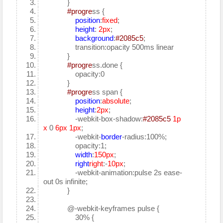
}
#progre
ss {
position
:
fixed
;
height
:
2px
;
background
:
#2085c5
;
transition:opacity 500ms linear
}
#progre
ss.done {
opacity:0
}
#progre
ss span {
position
:
absolute
;
height
:
2px
;
-webkit-box-shadow:
#2085c5
1p
x
0
6px
1px
;
-webkit-
border
-radius:100%;
opacity:1;
width
:
150px
;
right
right
:-
10px
;
-webkit-animation:pulse 2s ease-
out 0s infinite;
}
@-webkit-keyframes pulse {
30% {