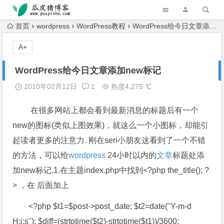
跳转到主内容
首页
wordpress
WordPress教程
WordPress给今日文章添加new标记
A+
WordPress给今日文章添加new标记
2010年02月12日
1
热度4,275 ℃
在很多网站上都会看到最新消息的标题后有一个
new的图标(类似上图效果)，就这么一个小图标，却能引
起读者更多的注意力. 刚在seri小朋友这看到了一个不错
的方法，可以给
wordpress
24小时以内的
文章
标题处添
加new标记.1.在主题index.php中找到<?php the_title(); ?
> ，在 后面加上
<?php $t1=$post->post_date; $t2=date("Y-m-d
H:i:s"); $diff=(strtotime($t2)-strtotime($t1))/3600;