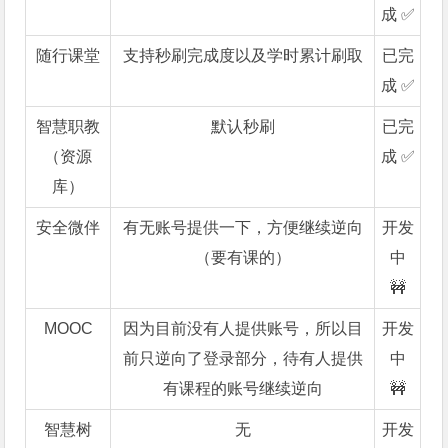
成 ✅
随行课堂
支持秒刷完成度以及学时累计刷取
已完
成 ✅
智慧职教
默认秒刷
已完
（资源
成 ✅
库）
安全微伴
有无账号提供一下，方便继续逆向
开发
（要有课的）
中
🚧
MOOC
因为目前没有人提供账号，所以目
开发
前只逆向了登录部分，待有人提供
中
有课程的账号继续逆向
🚧
智慧树
无
开发