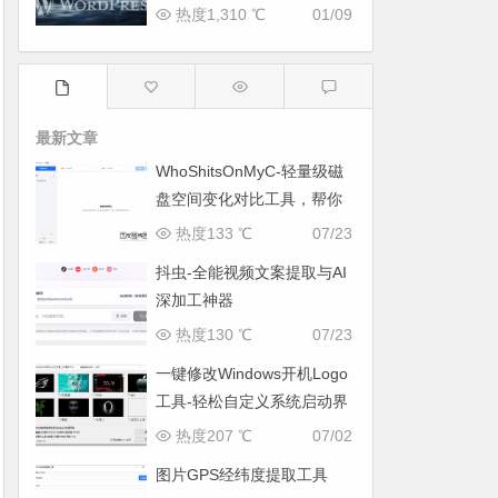
热度1,310 ℃
01/09
最新文章
WhoShitsOnMyC-轻量级磁
盘空间变化对比工具，帮你
找出“吃掉”空间的罪魁祸首
热度133 ℃
07/23
抖虫-全能视频文案提取与AI
深加工神器
热度130 ℃
07/23
一键修改Windows开机Logo
工具-轻松自定义系统启动界
面
热度207 ℃
07/02
图片GPS经纬度提取工具