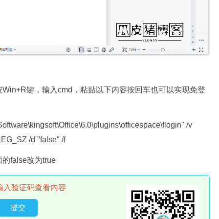
Win+R键，输入cmd，粘贴以下内容按回车也可以实现免登
kingsoft\Office\6.0\plugins\officespace\flogin" /v
EG_SZ /d "false" /f
lse改为true
输入验证码查看内容