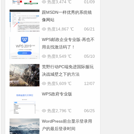
热度3,474 ℃
01/09
跟MSDN一样优秀的系统镜
像网站
热度14,867 ℃
06/21
WPS邮政企业专业版-再也不
用去找激活码了！
热度8,549 ℃
05/10
荒野行动PC端免进国际服玩
决战城壁之下的方法
热度5,609 ℃
12/07
WPS政府专业版
热度2,796 ℃
06/25
WordPress前台显示登录用
户的最后登录时间