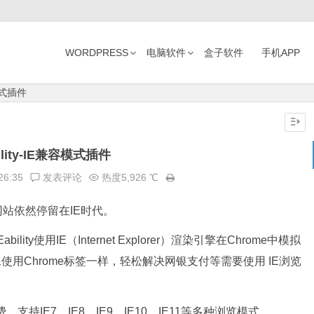
WORDPRESS
电脑软件
盒子软件
手机APP
容模式插件
bility-IE兼容模式插件
26:35
发表评论
热度5,926 ℃
站依然停留在IE时代。
Eability使用IE（Internet Explorer）渲染引擎在Chrome中模拟
像使用Chrome标签一样，轻松解决网银支付等需要使用 IE浏览
全免费，支持IE7、IE8、IE9、IE10、IE11等多种浏览模式。