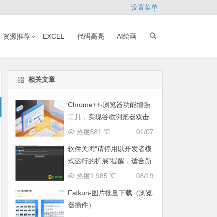
设置菜单
资源推荐
EXCEL
代码高亮
AI绘画
相关文章
Chrome++-浏览器功能增强
工具，实现谷歌浏览器双击
关闭标签页
热度681 ℃
01/07
软件关闭“请停用以开发者模
式运行的扩展”提醒，适合新
手小白
热度1,985 ℃
08/19
Fatkun-图片批量下载（浏览
器插件）