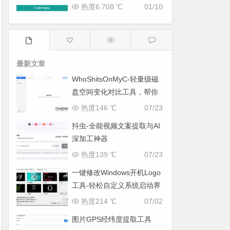
热度6,708 ℃
01/10
最新文章
WhoShitsOnMyC-轻量级磁
盘空间变化对比工具，帮你
找出“吃掉”空间的罪魁祸首
热度146 ℃
07/23
抖虫-全能视频文案提取与AI
深加工神器
热度139 ℃
07/23
一键修改Windows开机Logo
工具-轻松自定义系统启动界
面
热度214 ℃
07/02
图片GPS经纬度提取工具