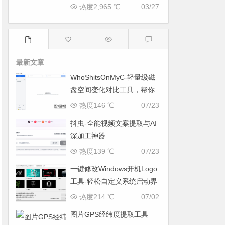
热度2,965 ℃
03/27
最新文章
WhoShitsOnMyC-轻量级磁
盘空间变化对比工具，帮你
找出“吃掉”空间的罪魁祸首
热度146 ℃
07/23
抖虫-全能视频文案提取与AI
深加工神器
热度139 ℃
07/23
一键修改Windows开机Logo
工具-轻松自定义系统启动界
面
热度214 ℃
07/02
图片GPS经纬度提取工具