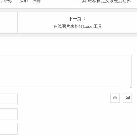
，帮你
深加工神器
工具-轻松自定义系统启动界
魁祸首
面
下一篇
在线图片表格转Excel工具