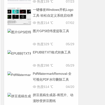
热度139 ℃
07/23
一键修改Windows开机Logo
工具-轻松自定义系统启动界
面
热度214 ℃
07/02
图片GPS经纬度提取工具
热度329 ℃
05/29
EPUB转TXT格式转换工具
热度298 ℃
05/29
PdfWatermarkRemoval-全
可视化PDF水印删除工具
热度614 ℃
04/20
拼豆底稿生成器-将照片、动
漫秒变拼豆图纸