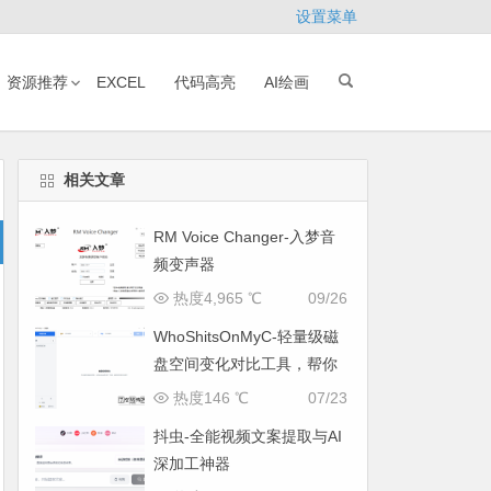
设置菜单
资源推荐
EXCEL
代码高亮
AI绘画
相关文章
RM Voice Changer-入梦音
频变声器
热度4,965 ℃
09/26
WhoShitsOnMyC-轻量级磁
盘空间变化对比工具，帮你
找出“吃掉”空间的罪魁祸首
热度146 ℃
07/23
抖虫-全能视频文案提取与AI
深加工神器