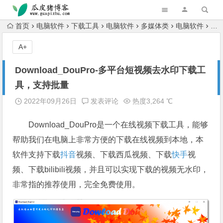
跳转到主内容
首页
电脑软件
下载工具
电脑软件
多媒体类
电脑软件
电
A+
Download_DouPro-多平台短视频去水印下载工
具，支持批量
2022年09月26日
发表评论
热度3,264 ℃
Download_DouPro是一个在线视频下载工具，能够
帮助我们在电脑上非常方便的下载在线视频到本地，本
软件支持下载
抖音
视频、下载西瓜视频、下载
快手
视
频、下载bilibili视频，并且可以实现下载的视频无水印，
非常指的推荐使用，完全免费使用。