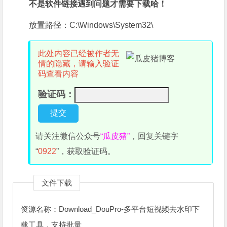
不是软件链接遇到问题才需要下载哈！
放置路径：C:\Windows\System32\
此处内容已经被作者无
情的隐藏，请输入验证
码查看内容
验证码：
请关注微信公众号
“瓜皮猪”
，回复关键字
“
0922
”，获取验证码。
文件下载
资源名称：Download_DouPro-多平台短视频去水印下
载工具，支持批量