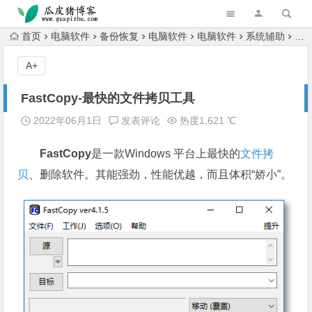
跳转到主内容
首页
电脑软件
备份恢复
电脑软件
电脑软件
系统辅助
Fa
A+
FastCopy-最快的文件拷贝工具
2022年06月1日
发表评论
热度1,621 ℃
FastCopy
是一款Windows 平台上最快的
文件
拷
贝
、删除软件。其能强劲，性能优越，而且体积“娇小”。