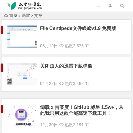
跳转到主内容
首页
迅雷
文章
File Centipede文件蜈蚣v1.9 免费版
06月19日
热度2,576 ℃
关闭烦人的迅雷下载弹窗
04月22日
热度3,483 ℃
卸载 x 雷某度！GitHub 标星 1.5w+，从
此我只用这款全能高速下载工具！
12月30日
热度2,191 ℃