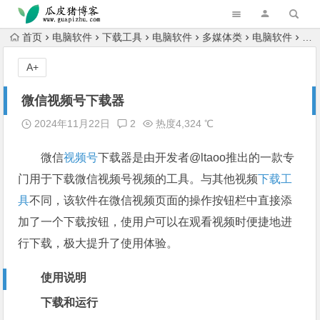
跳转到主内容
首页
电脑软件
下载工具
电脑软件
多媒体类
电脑软件
电
A+
微信视频号下载器
2024年11月22日
2
热度4,324 ℃
微信
视频号
下载器是由开发者@ltaoo推出的一款专
门用于下载微信视频号视频的工具。与其他视频
下载工
具
不同，该软件在微信视频页面的操作按钮栏中直接添
加了一个下载按钮，使用户可以在观看视频时便捷地进
行下载，极大提升了使用体验。
使用说明
下载和运行