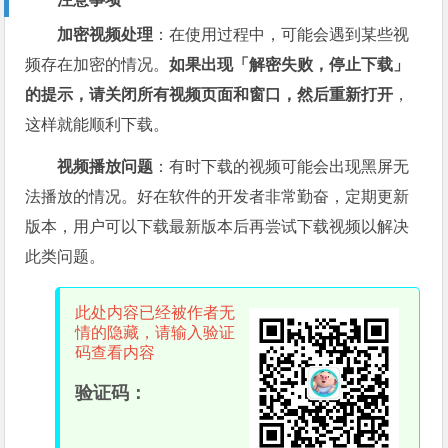
加密视频处理
：在使用过程中，可能会遇到某些视
频存在加密的情况。
如果出现「解密失败，停止下载」
的提示，请关闭所有视频页面和窗口，然后重新打开
，
这样就能顺利下载。
视频播放问题
：有时下载的视频可能会出现黑屏无
法播放的情况。好在软件的开发者非常勤奋，定期更新
版本，用户可以下载最新版本后再尝试下载视频以解决
此类问题。
此处内容已经被作者无
情的隐藏，请输入验证
码查看内容
验证码：