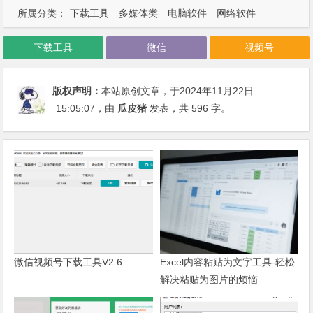
所属分类：
下载工具
多媒体类
电脑软件
网络软件
下载工具
微信
视频号
版权声明：
本站原创文章，于2024年11月22日
15:05:07
，由
瓜皮猪
发表，共 596 字。
微信视频号下载工具V2.6
Excel内容粘贴为文字工具-轻松
解决粘贴为图片的烦恼