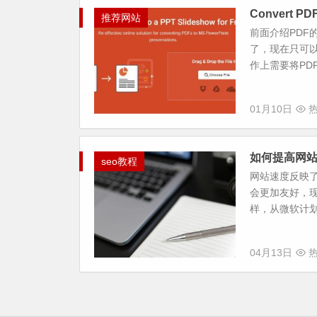
Convert P
推荐网站
前面介绍PDF
了，现在只可
作上需要将PDF
01月10日
热
如何提高网站
seo教程
网站速度反映
会更加友好，现
样，从微软计划中的I
04月13日
热