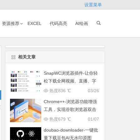
设置菜单
资源推荐
EXCEL
代码高亮
AI绘画
相关文章
SnapWC浏览器插件-让你轻
松下载全网视频、直播、字
幕与图片
热度836 ℃
03/26
Chrome++-浏览器功能增强
工具，实现谷歌浏览器双击
关闭标签页
热度679 ℃
01/07
doubao-downloader-一键批
量下载豆包AI无水印原图