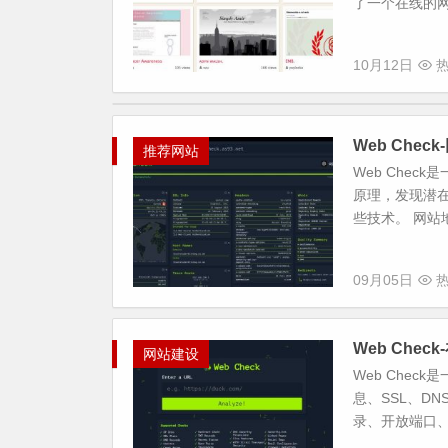
了一个在线的网
10月12日
热
Web Che
推荐网站
Web Che
原理，发现潜
些技术。 网站地址 
09月05日
热
Web Che
网站建设
Web Che
息、SSL、D
录、开放端口、路