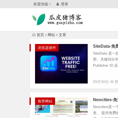
欢迎光临！
登录
首页
网站
文章
SiteDat
浏览器插件
SiteDat
势、关键词分布及
Publisher ID 
09月30日
热
Neocitie
推荐网站
Neociti
务。 提供免费