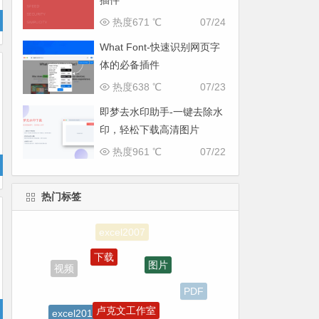
插件
热度671 ℃
07/24
What Font-快速识别网页字
体的必备插件
热度638 ℃
07/23
即梦去水印助手-一键去除水
印，轻松下载高清图片
热度961 ℃
07/22
热门标签
下载
图片
视频
PDF
卢克文工作室
excel2010
微信