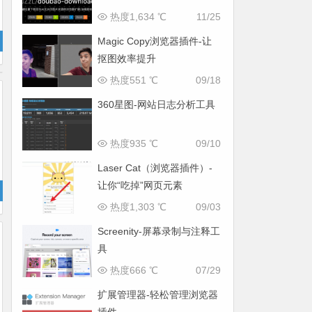
热度1,634 ℃
11/25
Magic Copy浏览器插件-让
抠图效率提升
热度551 ℃
09/18
360星图-网站日志分析工具
热度935 ℃
09/10
Laser Cat（浏览器插件）-
让你“吃掉”网页元素
热度1,303 ℃
09/03
Screenity-屏幕录制与注释工
具
热度666 ℃
07/29
扩展管理器-轻松管理浏览器