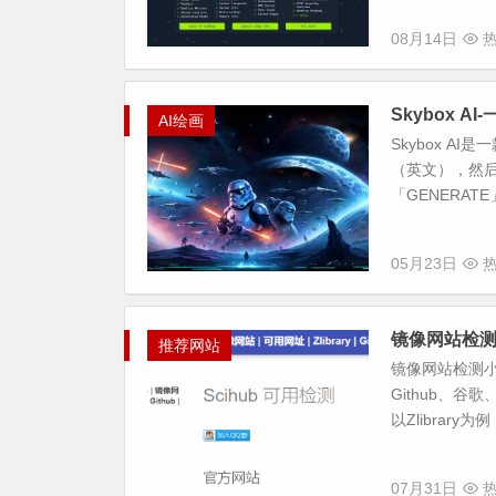
08月14日
热
Skybox A
AI绘画
Skybox A
（英文），然
「GENERAT
05月23日
热
镜像网站检
推荐网站
镜像网站检测小
Github、谷
以Zlibrary为
07月31日
热