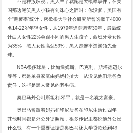
不是种族歧视，黑人生了就跑是大概率事件，在美
国那边嘲笑黑人小孩有句诛心之辞叫：你没爹，美国有
个“跑爹率”统计，密歇根大学社会研究所曾选取了4000
名14-22岁年轻女性，从1979年追踪调查30年，最后统
计白人女性22%会跟不同的男人生孩子，西班牙裔女性
为35%，黑人女性高达59%，黑人跑爹率遥遥领先全
球。
NBA很多球星，比如詹姆斯、巴克利、斯塔德迈尔
等等，都是单身家庭由妈妈拉扯大，从没见他们老爸负
责任，这些是黑人常见的老毛病。
奥巴马外公叫斯坦利.邓罕，就是一名犹太富豪。
奥巴马曾跟着妈妈和印尼后爸在印尼生活过四年，
其他时间都是外公外婆照顾，很多传记里都说他外公没
什么钱，有一个重要证据是奥巴马还大学贷款还到43