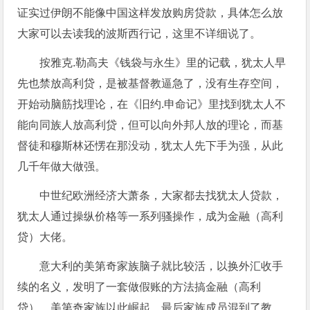
证实过伊朗不能像中国这样发放购房贷款，具体怎么放
大家可以去读我的波斯西行记，这里不详细说了。
按雅克.勒高夫《钱袋与永生》里的记载，犹太人早
先也禁放高利贷，是被基督教逼急了，没有生存空间，
开始动脑筋找理论，在《旧约.申命记》里找到犹太人不
能向同族人放高利贷，但可以向外邦人放的理论，而基
督徒和穆斯林还愣在那没动，犹太人先下手为强，从此
几千年做大做强。
中世纪欧洲经济大萧条，大家都去找犹太人贷款，
犹太人通过操纵价格等一系列骚操作，成为金融（高利
贷）大佬。
意大利的美第奇家族脑子就比较活，以换外汇收手
续的名义，发明了一套做假账的方法搞金融（高利
贷），美第奇家族以此崛起，最后家族成员混到了教