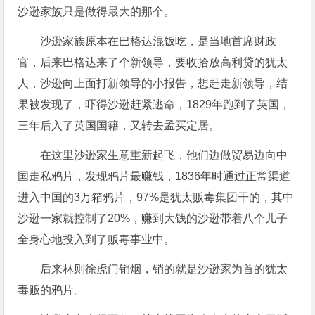
沙逊家族只是做得最大的那个。
沙逊家族原本在巴格达混饭吃，是当地首席财政
官，后来巴格达来了个新领导，要收拾放高利贷的犹太
人，沙逊向上面打新领导的小报告，想赶走新领导，结
果被发现了，吓得沙逊赶紧逃命，1829年跑到了英国，
三年后入了英国国籍，又转去孟买定居。
在这里沙逊家生意重新起飞，他们边做贸易边向中
国走私鸦片，发现鸦片最赚钱，1836年时通过正常渠道
进入中国的3万箱鸦片，97%是犹太贩毒集团干的，其中
沙逊一家就控制了20%，赚到大钱的沙逊带着八个儿子
全身心地投入到了贩毒事业中。
后来林则徐虎门销烟，销的就是沙逊家为首的犹太
毒贩的鸦片。