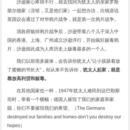
沙逊家心疼得不行，就去找同为犹太人的亲家罗斯
柴尔德家（没错，又是他们家）一起想办法，出钱游说
英国议会通过了对华鸦片战争，就是第一次鸦片战争。
清政府输掉鸦片战争后，沙逊带着八个儿子深入中
国的香港、上海、广州成立沙逊洋行，开始疯狂贩毒鸦
片，沙逊就此成为人类历史上贩毒最多的一个人。
我们以前很多媒体，会告诉你犹太人“让小孩舔着放
了蜜糖的书长大”，却从来不告诉你，
犹太人起家，就是
靠放高利贷和贩毒。
在其他国家也一样，1947年犹太人难民到达巴勒斯
坦时，举着一个横幅：德国人摧毁了我们的家庭和家
园，你们不要摧毁我们的希望。（The Germans
destroyed our families and homes-don’t you destroy our
hopes）