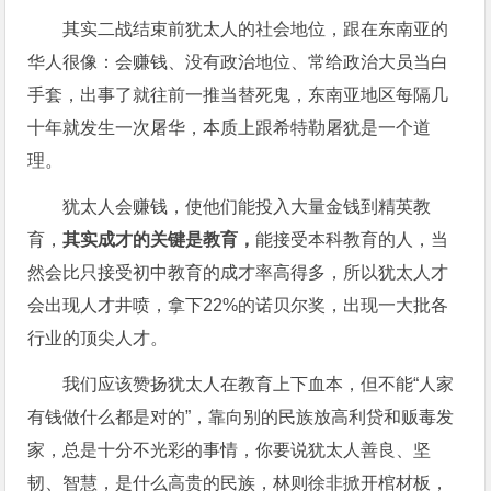
其实二战结束前犹太人的社会地位，跟在东南亚的
华人很像：会赚钱、没有政治地位、常给政治大员当白
手套，出事了就往前一推当替死鬼，东南亚地区每隔几
十年就发生一次屠华，本质上跟希特勒屠犹是一个道
理。
犹太人会赚钱，使他们能投入大量金钱到精英教
育，
其实成才的关键是教育，
能接受本科教育的人，当
然会比只接受初中教育的成才率高得多，所以犹太人才
会出现人才井喷，拿下22%的诺贝尔奖，出现一大批各
行业的顶尖人才。
我们应该赞扬犹太人在教育上下血本，但不能“人家
有钱做什么都是对的”，靠向别的民族放高利贷和贩毒发
家，总是十分不光彩的事情，你要说犹太人善良、坚
韧、智慧，是什么高贵的民族，林则徐非掀开棺材板，