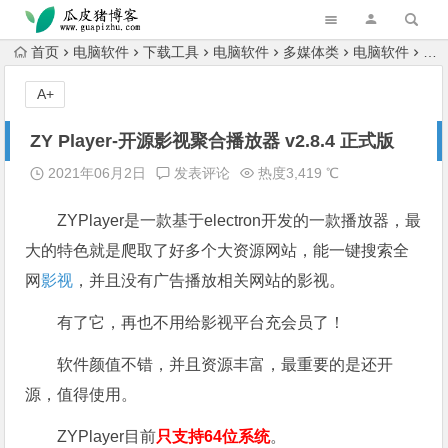
跳转到主内容
首页
电脑软件
下载工具
电脑软件
多媒体类
电脑软件
电
A+
ZY Player-开源影视聚合播放器 v2.8.4 正式版
2021年06月2日
发表评论
热度3,419 ℃
ZYPlayer是一款基于electron开发的一款播放器，最
大的特色就是爬取了好多个大资源网站，能一键搜索全
网
影视
，并且没有广告播放相关网站的影视。
有了它，再也不用给影视平台充会员了！
软件颜值不错，并且资源丰富，最重要的是还开
源，值得使用。
ZYPlayer目前
只支持64位系统
。