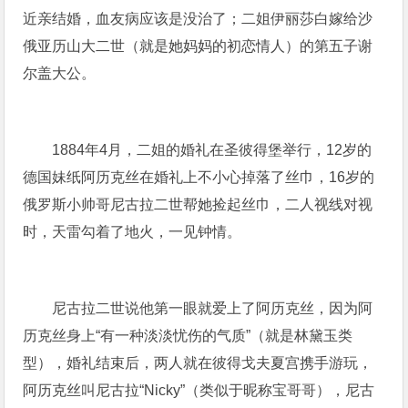
近亲结婚，血友病应该是没治了；二姐伊丽莎白嫁给沙
俄亚历山大二世（就是她妈妈的初恋情人）的第五子谢
尔盖大公。
1884年4月，二姐的婚礼在圣彼得堡举行，12岁的
德国妹纸阿历克丝在婚礼上不小心掉落了丝巾，16岁的
俄罗斯小帅哥尼古拉二世帮她捡起丝巾，二人视线对视
时，天雷勾着了地火，一见钟情。
尼古拉二世说他第一眼就爱上了阿历克丝，因为阿
历克丝身上“有一种淡淡忧伤的气质”（就是林黛玉类
型），婚礼结束后，两人就在彼得戈夫夏宫携手游玩，
阿历克丝叫尼古拉“Nicky”（类似于昵称宝哥哥），尼古