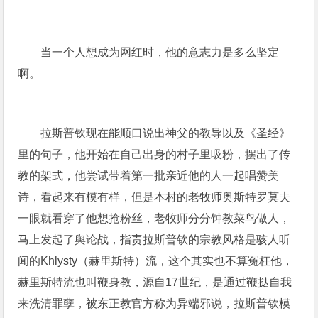
当一个人想成为网红时，他的意志力是多么坚定
啊。
拉斯普钦现在能顺口说出神父的教导以及《圣经》
里的句子，他开始在自己出身的村子里吸粉，摆出了传
教的架式，他尝试带着第一批亲近他的人一起唱赞美
诗，看起来有模有样，但是本村的老牧师奥斯特罗莫夫
一眼就看穿了他想抢粉丝，老牧师分分钟教菜鸟做人，
马上发起了舆论战，指责拉斯普钦的宗教风格是骇人听
闻的Khlysty（赫里斯特）流，这个其实也不算冤枉他，
赫里斯特流也叫鞭身教，源自17世纪，是通过鞭挞自我
来洗清罪孽，被东正教官方称为异端邪说，拉斯普钦模