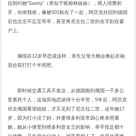
拉则叫她“Sunny”（类似于昵称林妹妹），两人情窦初
开，你侬我侬，像被502粘在了一起，阿历克丝回到德国
后也念念不忘宝哥哥，甚至将尼古拉二世的名字刻在窗
户上。
搁现在12岁早恋成这样，亲生父母大概会撸起衣袖
混合双打打个半死吧。
那时候交通工具不发达，从德国跑到俄国一千多公
里累死个人，这场异地恋谈得十分辛苦，5年后，阿历克
丝去俄国看望姐姐，才又见到了尼古拉二世，这年她17
岁，因为打小没了妈，外婆维多利亚常因心疼来照看
她，她从小便受到维多利亚女王的影响，举手投足都十