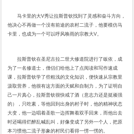
马卡里的大V秀让拉斯普钦找到了灵感和奋斗方向，
他决心不再做一个没有前途的农村二流子，他要模仿马
卡里，也成为一个可以呼风唤雨的宗教大V。
拉斯普钦在圣尼古拉二世大修道院进行了皈依，成
为了一名修道士，僧侣们给他上了点阅读和写作速成
课，拉斯普钦学了些粗浅的文化知识，便快速从宗教里
汲取营养，他很有这方面的天赋和自制力，为了证明自
己一片真心，拉斯普钦很快戒了酒（意志力还是挺顽强
的），只吃素，等他回到出身的村子时，他的精神状态
大变，他一边唱着圣歌一边挥舞着双手回来，而他出去
时还喝得烂醉乱喊乱叫，好像变成了另外一个人，把原
本习惯他二流子形象的村民们看得一愣一愣的。