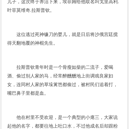
儿子，这次终于养活下来，埃菲姆给他取名叫戈里高利.
叶菲莫维奇.拉斯普钦。
这位逃过死神镰刀的婴儿，就是日后将沙俄宫廷搅
得天翻地覆的神棍先生。
拉斯普钦青年时是一个骨瘦如柴的二流子，爱喝
酒、偷过别人家的马，经常醉醺醺地上街调戏良家妇
女，连同村人家的草垛篱笆都偷过，被村民们追着打，
嘴巴鼻子里都是血。
他在村里不受欢迎，是一个典型的小瘪三，大家说
起他的名字，都要往地上吐口水，不过他成名后却跟粉