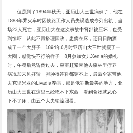
但是到了1894年秋天，亚历山大三世病倒了，他在
1888年乘火车时因铁路工作人员失误造成专列出轨，当
场23人死亡，亚历山大在这次事故中肾部被压坏，也受
到惊吓，从此不再搭理国政，患病在床，还日日酗酒，
成了一个大胖子，1894年6月时亚历山大三世就瘦了一
大圈，感觉快不行的样子，8月参加女儿Xenia的婚礼
时，午餐后竟昏倒过去，皇室赶紧带他去森林里疗养，
病况却未见好转，脚肿得连鞋都穿不上，最后全家带他
去克里米亚的Livadia养病，那是俄罗斯最美的地方，亚
历山大三世在这里已经吃不下东西，看到食物就恶心，
下不了床，由五个大夫轮流照看。