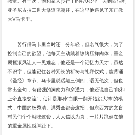
教堂。有一次，他和家人步行了约470公里，去到西伯利
亚圣尼古拉二世大修道院朝拜，在这里他遇见了东正教
大V马卡里。
苦行僧马卡里当时还十分年轻，但名气很大，为了
控制自己的欲望，他每天主动戴着镣铐压抑肉体，重金
属摇滚风让人一见难忘，他还是一个记忆力天才，虽然
不识字，但能记住各种冗长的祈祷与礼拜仪式，能背诵
《圣经》章节。马卡里说话颠三倒四，语无伦次，但也
常出金句，有很强的洞察力和穿透力，他还说自己“能和
上帝直接交流”，估计是那种“白眼一翻开始跳大神”的模
式，中国的杨秀清、洪秀全都会这招，但东西方的文盲
村民们个个就吃这套，人人信以为真，一片片跪倒在他
的重金属性感脚趾下。