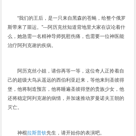
“我们的王后，是一只来自黑森的苍蝇，给整个俄罗
斯带来了噩运。”---阿历克丝知道背地里大家在议论着什
么，她急需一名精神导师抚慰伤痛，也需要一位神医能
治疗阿列克谢的疾病。
阿历克丝小姐，请你再等一等，这位奇人正拎着自
己的超级大鸟从遥远的西伯利亚赶来，等他来到圣彼得
堡，他将制造预言，他将睡遍圣彼得堡的贵族少女，他
还将稳定阿列克谢的病情，并加速推动罗曼诺夫王朝的
灭亡。
神棍
拉斯普钦
先生，请开始你的表演吧。