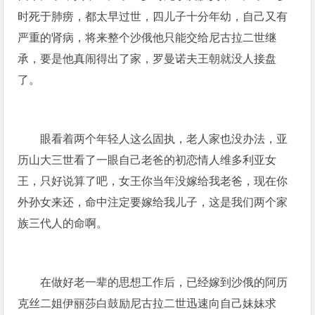
时死于肺痨，都太早过世，四儿子十分年幼，自己又有
严重的肾病，将来整个沙俄他只能交给尼古拉二世继
承，要是他真闹得出了家，罗曼诺夫王朝就没人接盘
了。
眼看着两个年轻人这么固执，老人家也没办法，亚
历山大三世看了一眼自己老爸的初恋情人维多利亚女
王，只好说算了吧，女王你当年没嫁给我老爸，现在你
外孙女来还，命中注定要嫁给我儿子，这是我们两个家
族三代人的命啊。
在做好老一辈的思想工作后，已经嫁到沙俄的阿历
克丝二姐伊丽莎白鼓励尼古拉二世迅速向自己妹妹求