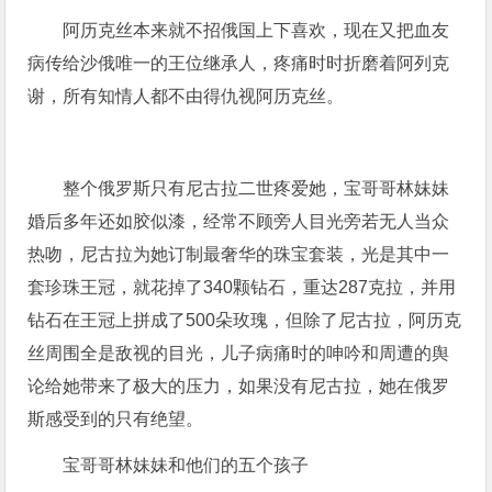
阿历克丝本来就不招俄国上下喜欢，现在又把血友
病传给沙俄唯一的王位继承人，疼痛时时折磨着阿列克
谢，所有知情人都不由得仇视阿历克丝。
整个俄罗斯只有尼古拉二世疼爱她，宝哥哥林妹妹
婚后多年还如胶似漆，经常不顾旁人目光旁若无人当众
热吻，尼古拉为她订制最奢华的珠宝套装，光是其中一
套珍珠王冠，就花掉了340颗钻石，重达287克拉，并用
钻石在王冠上拼成了500朵玫瑰，但除了尼古拉，阿历克
丝周围全是敌视的目光，儿子病痛时的呻吟和周遭的舆
论给她带来了极大的压力，如果没有尼古拉，她在俄罗
斯感受到的只有绝望。
宝哥哥林妹妹和他们的五个孩子