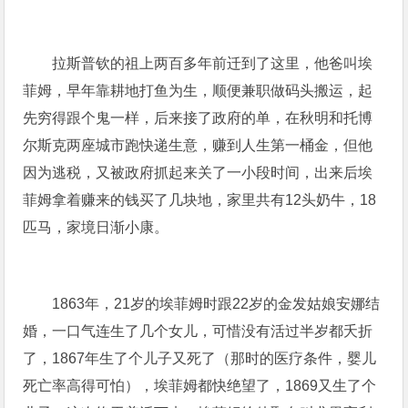
拉斯普钦的祖上两百多年前迁到了这里，他爸叫埃
菲姆，早年靠耕地打鱼为生，顺便兼职做码头搬运，起
先穷得跟个鬼一样，后来接了政府的单，在秋明和托博
尔斯克两座城市跑快递生意，赚到人生第一桶金，但他
因为逃税，又被政府抓起来关了一小段时间，出来后埃
菲姆拿着赚来的钱买了几块地，家里共有12头奶牛，18
匹马，家境日渐小康。
1863年，21岁的埃菲姆时跟22岁的金发姑娘安娜结
婚，一口气连生了几个女儿，可惜没有活过半岁都夭折
了，1867年生了个儿子又死了（那时的医疗条件，婴儿
死亡率高得可怕），埃菲姆都快绝望了，1869又生了个