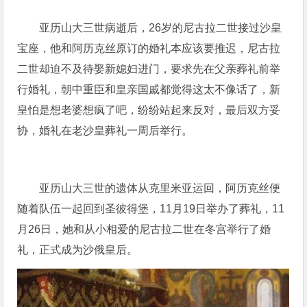
亚历山大三世病逝后，26岁的尼古拉二世接过沙皇
宝座，他和阿历克丝原订的婚礼本应该要推迟，尼古拉
二世却迫不及待娶新媳妇进门，要求先在父亲葬礼前举
行婚礼，朝中重臣和皇亲国戚都觉得这太不像话了，新
皇怕是想老婆想疯了吧，纷纷站起来反对，最后双方妥
协，婚礼在老沙皇葬礼一周后举行。
亚历山大三世的遗体从克里米亚运回，阿历克丝便
随着队伍一起回到圣彼得堡，11月19日举办了葬礼，11
月26日，她和从小相爱的尼古拉二世在冬宫举行了婚
礼，正式成为沙俄皇后。