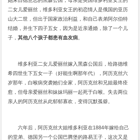
她来自德意志的黑森公国，母亲是英国维多利亚女王的
二女儿爱丽丝，维多利亚女王的初恋情人是俄国的亚历
山大二世，但出于国家政治利益，和自己表弟阿尔伯特
结婚，并生下四子五女，因为是近亲通婚，除了一个儿
子，
其他八个孩子都患有血友病
。
维多利亚二女儿爱丽丝嫁入黑森公国后，给路德维
希四世生下五女一子（好能生啊那年代），阿历克丝六
岁那年，白喉病突袭她们全家，阿历克丝和兄姐最终痊
愈，但母亲爱丽丝和妹妹玛丽一起死于白喉。失去两位
亲人的阿历克丝从此郁郁寡欢，变得沉默孤僻。
六年后，阿历克丝大姐维多利亚在1884年嫁给自己
的堂弟、德国另一个公国巴腾堡的路易王子，这次又是