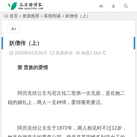
跳转到主内容
首页
资源推荐
茶馆闲谈
妖僧传（上）
A+
妖僧传（上）
2020年03月26日
发表评论
热度1,563 ℃
壹
贵族的爱情
阿历克丝公主与尼古拉二世第一次见面，是在她二
姐的婚礼上，两人一见钟情，爱得要死要活。
阿历克丝公主生于1872年，两人相见时不过12岁，