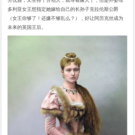
分优雅，又生得十分动人，就等着嫁人了，但是外婆维
多利亚女王想指定她嫁给自己的长孙子克拉伦斯公爵
（女王你够了！还嫌不够乱么？），好让阿历克丝成为
未来的英国王后。