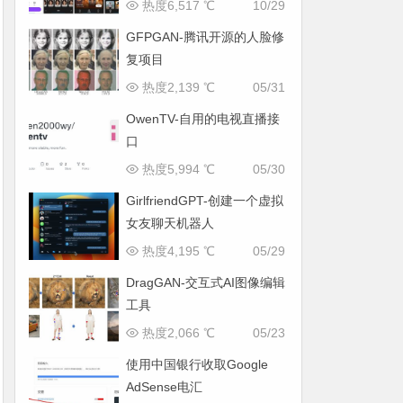
热度6,517 ℃
10/29
GFPGAN-腾讯开源的人脸修
复项目
热度2,139 ℃
05/31
OwenTV-自用的电视直播接
口
热度5,994 ℃
05/30
GirlfriendGPT-创建一个虚拟
女友聊天机器人
热度4,195 ℃
05/29
DragGAN-交互式AI图像编辑
工具
热度2,066 ℃
05/23
使用中国银行收取Google
AdSense电汇