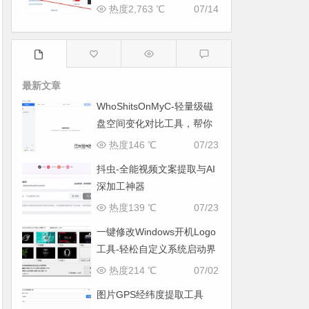
热度2,763 ℃
07/14
最新文章
WhoShitsOnMyC-轻量级磁
盘空间变化对比工具，帮你
找出“吃掉”空间的罪魁祸首
热度146 ℃
07/23
抖虫-全能视频文案提取与AI
深加工神器
热度139 ℃
07/23
一键修改Windows开机Logo
工具-轻松自定义系统启动界
面
热度214 ℃
07/02
图片GPS经纬度提取工具