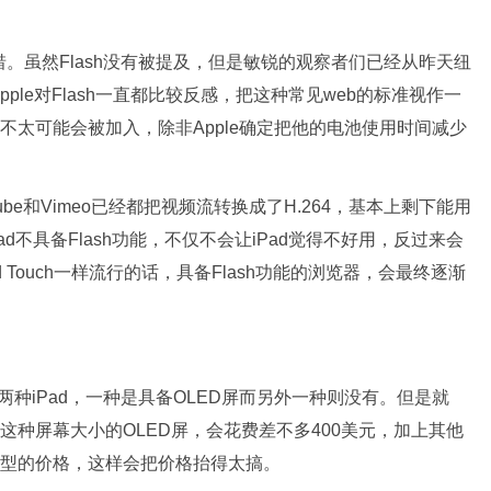
惋惜。虽然Flash没有被提及，但是敏锐的观察者们已经从昨天纽
le对Flash一直都比较反感，把这种常见web的标准视作一
h不太可能会被加入，除非Apple确定把他的电池使用时间减少
be和Vimeo已经都把视频流转换成了H.264，基本上剩下能用
ad不具备Flash功能，不仅不会让iPad觉得不好用，反过来会
iPod Touch一样流行的话，具备Flash功能的浏览器，会最终逐渐
iPad，一种是具备OLED屏而另外一种则没有。但是就
，iPad这种屏幕大小的OLED屏，会花费差不多400美元，加上其他
模型的价格，这样会把价格抬得太搞。