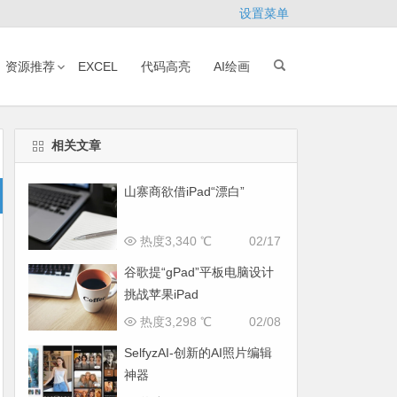
设置菜单
资源推荐
EXCEL
代码高亮
AI绘画
相关文章
山寨商欲借iPad“漂白”
热度3,340 ℃
02/17
谷歌提“gPad”平板电脑设计
挑战苹果iPad
热度3,298 ℃
02/08
SelfyzAI-创新的AI照片编辑
神器