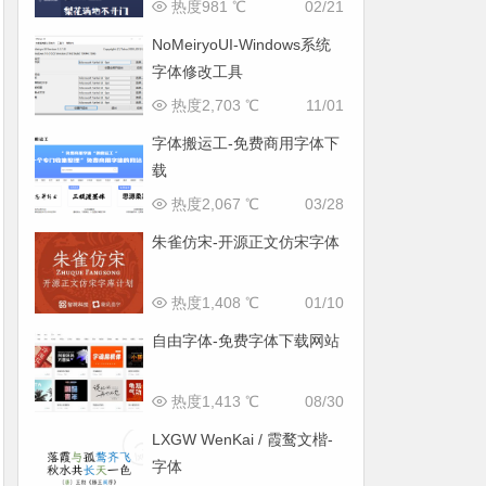
热度981 ℃
02/21
NoMeiryoUI-Windows系统
字体修改工具
热度2,703 ℃
11/01
字体搬运工-免费商用字体下
载
热度2,067 ℃
03/28
朱雀仿宋-开源正文仿宋字体
热度1,408 ℃
01/10
自由字体-免费字体下载网站
热度1,413 ℃
08/30
LXGW WenKai / 霞鹜文楷-
字体