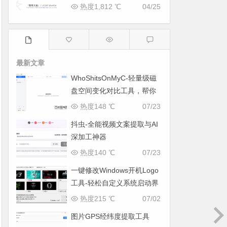
热度1,812 ℃
04/25
最新文章
WhoShitsOnMyC-轻量级磁
盘空间变化对比工具，帮你
找出“吃掉”空间的罪魁祸首
热度148 ℃
07/23
抖虫-全能视频文案提取与AI
深加工神器
热度140 ℃
07/23
一键修改Windows开机Logo
工具-轻松自定义系统启动界
面
热度215 ℃
07/02
图片GPS经纬度提取工具