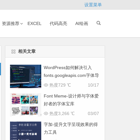
设置菜单
资源推荐
EXCEL
代码高亮
AI绘画
相关文章
WordPress如何解决引入
fonts.googleapis.com字体导
致网页响应缓慢问题
热度729 ℃
10/17
Font Meme-设计师与字体爱
好者的字体宝库
热度3,266 ℃
03/07
字加-提升文字呈现效果的得
力工具