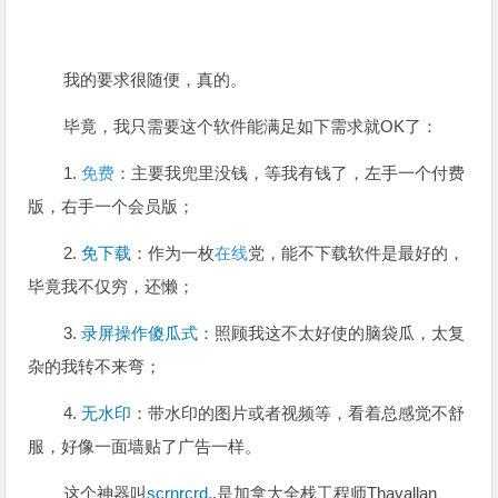
我的要求很随便，真的。
毕竟，我只需要这个软件能满足如下需求就OK了：
1.
免费
：主要我兜里没钱，等我有钱了，左手一个付费
版，右手一个会员版；
2.
免下载
：作为一枚
在线
党，能不下载软件是最好的，
毕竟我不仅穷，还懒；
3.
录屏
操作傻瓜式
：照顾我这不太好使的
脑袋瓜
，太复
杂的我转不来弯；
4.
无水印
：带水印的图片或者视频等，看着总感觉不舒
服，好像一面墙贴了广告一样。
这个神器叫
scrnrcrd.
,是加拿大
全栈工程师
Thayallan