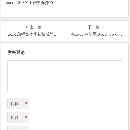
excel2016的工作界面介绍
上一篇
下一篇
Excel怎样繁体字转换成简体字
在excel中使用OneDrive云存储功能，让excel表格文件在线编辑协同办公
文章导航
发表评论
*
昵称
*
邮箱