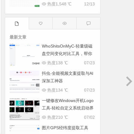
热度1,548 ℃
12/13
最新文章
WhoShitsOnMyC-轻量级磁
盘空间变化对比工具，帮你
找出“吃掉”空间的罪魁祸首
热度138 ℃
07/23
抖虫-全能视频文案提取与AI
深加工神器
热度134 ℃
07/23
一键修改Windows开机Logo
工具-轻松自定义系统启动界
面
热度210 ℃
07/02
图片GPS经纬度提取工具