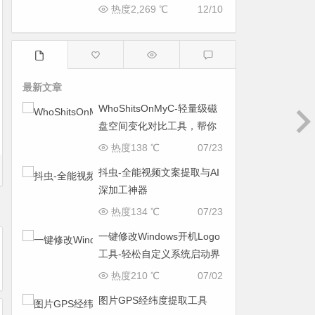
热度2,269 ℃
12/10
最新文章
WhoShitsOnMyC-轻量级磁
盘空间变化对比工具，帮你
找出“吃掉”空间的罪魁祸首
热度138 ℃
07/23
抖虫-全能视频文案提取与AI
深加工神器
热度134 ℃
07/23
一键修改Windows开机Logo
工具-轻松自定义系统启动界
面
热度210 ℃
07/02
图片GPS经纬度提取工具