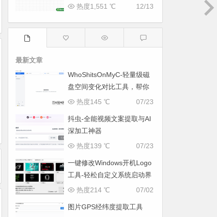
热度1,551 ℃
12/13
最新文章
WhoShitsOnMyC-轻量级磁
盘空间变化对比工具，帮你
找出“吃掉”空间的罪魁祸首
热度145 ℃
07/23
抖虫-全能视频文案提取与AI
深加工神器
热度139 ℃
07/23
一键修改Windows开机Logo
工具-轻松自定义系统启动界
面
热度214 ℃
07/02
图片GPS经纬度提取工具