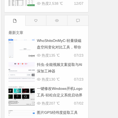
热度2,538 ℃
12/07
最新文章
WhoShitsOnMyC-轻量级磁
盘空间变化对比工具，帮你
找出“吃掉”空间的罪魁祸首
热度135 ℃
07/23
抖虫-全能视频文案提取与AI
深加工神器
热度130 ℃
07/23
一键修改Windows开机Logo
工具-轻松自定义系统启动界
面
热度207 ℃
07/02
图片GPS经纬度提取工具