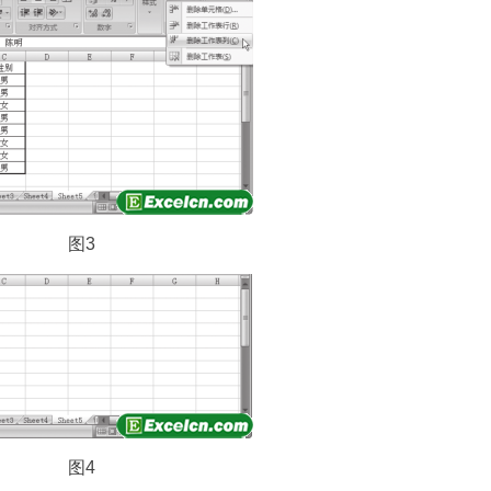
图3
图4