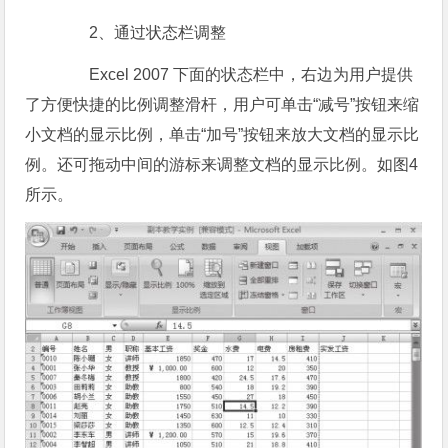
2、通过状态栏调整
Excel 2007 下面的状态栏中，右边为用户提供
了方便快捷的比例调整滑杆，用户可单击“减号”按钮来缩
小文档的显示比例，单击“加号”按钮来放大文档的显示比
例。还可拖动中间的游标来调整文档的显示比例。如图4
所示。