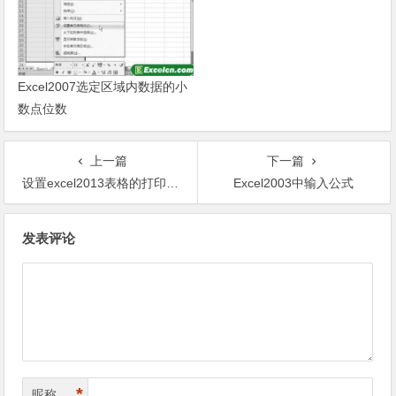
Excel2007选定区域内数据的小
数点位数
上一篇
下一篇
设置excel2013表格的打印区域
Excel2003中输入公式
文章导航
发表评论
*
昵称