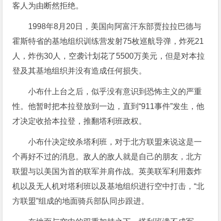
客人为由断然拒绝。
1998年8月20日，美国向阿富汗东部贾拉拉巴德与
霍斯特省的基地组织训练营发射75枚巡航导弹，炸死21
人，炸伤30人，空袭计划花了5500万美元，但是对本拉
登及其基地组织并没有造成任何损失。
小布什上台之后，似乎没有意识到恐怖主义的严重
性。他暂时把本拉登放到一边，直到“911事件”发生，他
才决定收拾本拉登，推翻塔利班政权。
小布什决定绞杀塔利班，对于北方联盟来说这是一
个再好不过的消息。敌人的敌人就是自己的朋友，北方
联盟与以美国为首的联军并肩作战。英美联军利用轰炸
机以及无人机对塔利班以及基地组织进行空中打击，“北
方联盟”组成的地面骑兵部队同步跟进。