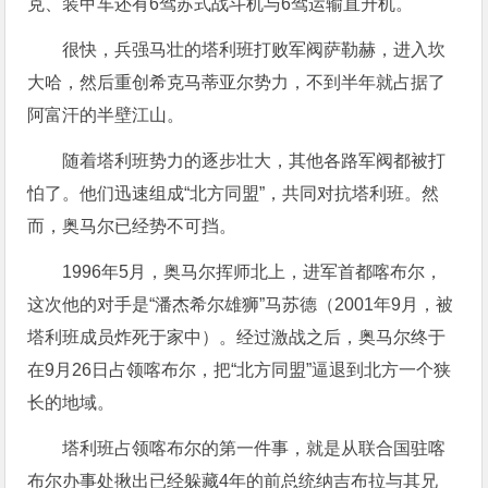
克、装甲车还有6驾苏式战斗机与6驾运输直升机。
很快，兵强马壮的塔利班打败军阀萨勒赫，进入坎
大哈，然后重创希克马蒂亚尔势力，不到半年就占据了
阿富汗的半壁江山。
随着塔利班势力的逐步壮大，其他各路军阀都被打
怕了。他们迅速组成“北方同盟”，共同对抗塔利班。然
而，奥马尔已经势不可挡。
1996年5月，奥马尔挥师北上，进军首都喀布尔，
这次他的对手是“潘杰希尔雄狮”马苏德（2001年9月，被
塔利班成员炸死于家中）。经过激战之后，奥马尔终于
在9月26日占领喀布尔，把“北方同盟”逼退到北方一个狭
长的地域。
塔利班占领喀布尔的第一件事，就是从联合国驻喀
布尔办事处揪出已经躲藏4年的前总统纳吉布拉与其兄