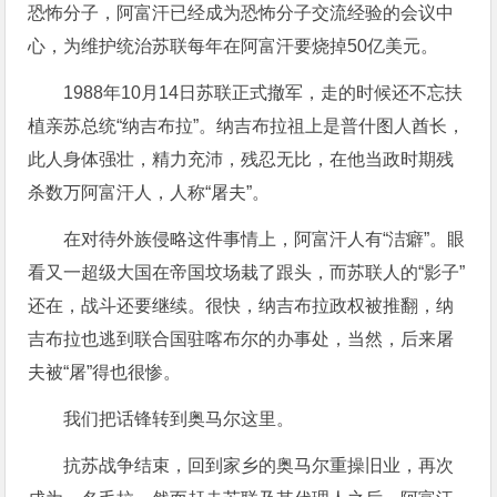
恐怖分子，阿富汗已经成为恐怖分子交流经验的会议中
心，为维护统治苏联每年在阿富汗要烧掉50亿美元。
1988年10月14日苏联正式撤军，走的时候还不忘扶
植亲苏总统“纳吉布拉”。纳吉布拉祖上是普什图人酋长，
此人身体强壮，精力充沛，残忍无比，在他当政时期残
杀数万阿富汗人，人称“屠夫”。
在对待外族侵略这件事情上，阿富汗人有“洁癖”。眼
看又一超级大国在帝国坟场栽了跟头，而苏联人的“影子”
还在，战斗还要继续。很快，纳吉布拉政权被推翻，纳
吉布拉也逃到联合国驻喀布尔的办事处，当然，后来屠
夫被“屠”得也很惨。
我们把话锋转到奥马尔这里。
抗苏战争结束，回到家乡的奥马尔重操旧业，再次