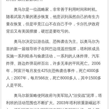
奥马尔是一位战略家，非常善于利用时间和时机。
随着武装力量的逐步恢复，他意识到虽然自己的有生力
量在恢复，但是毕竟江山不在自己手中，卡尔扎伊政府
背后又有美国撑腰，硬怼是要吃亏的。
奥马尔决定以游击战、恐怖袭击为主。以奥马尔为
首的新一届领导班子在阿巴边境遥控指挥，塔利班成员
实施一系列暗杀与偷袭活动，一系列的人体炸弹、汽车
炸弹、路边炸弹花样百出，许多无辜的平民死亡。2006
年，阿富汗每月发生425次恐怖袭击事件，死亡4000多
人；2007年，每月566次，死亡8000多人，其中1500多
人是平民。
奥马尔新策略使阿政府与美军陷入“治安战”泥潭，塔
利班的活动范围也不断扩大。2003年塔利班重新崛起不