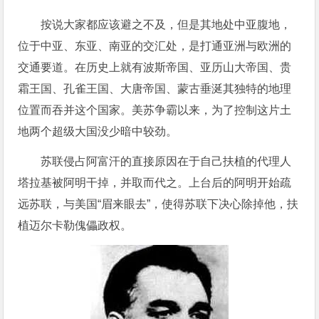
按说大家都应该避之不及，但是其地处中亚腹地，
位于中亚、东亚、南亚的交汇处，是打通亚洲与欧洲的
交通要道。在历史上就有波斯帝国、亚历山大帝国、贵
霜王国、孔雀王国、大唐帝国、蒙古垂涎其独特的地理
位置而吞并这个国家。美苏争霸以来，为了控制这片土
地两个超级大国没少暗中较劲。
苏联侵占阿富汗的直接原因在于自己扶植的代理人
塔拉基被阿明干掉，并取而代之。上台后的阿明开始疏
远苏联，与美国“眉来眼去”，使得苏联下决心除掉他，扶
植迈尔卡勒傀儡政权。