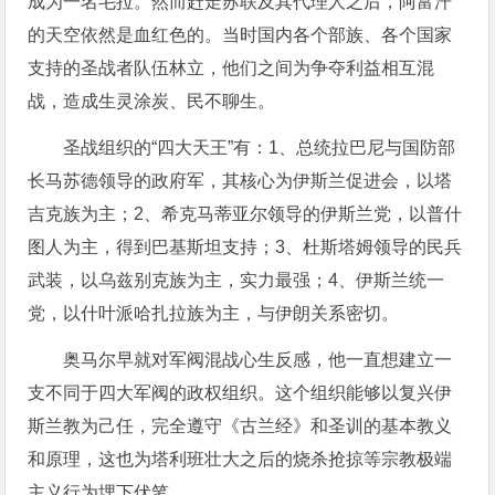
成为一名毛拉。然而赶走苏联及其代理人之后，阿富汗
的天空依然是血红色的。当时国内各个部族、各个国家
支持的圣战者队伍林立，他们之间为争夺利益相互混
战，造成生灵涂炭、民不聊生。
圣战组织的“四大天王”有：1、总统拉巴尼与国防部
长马苏德领导的政府军，其核心为伊斯兰促进会，以塔
吉克族为主；2、希克马蒂亚尔领导的伊斯兰党，以普什
图人为主，得到巴基斯坦支持；3、杜斯塔姆领导的民兵
武装，以乌兹别克族为主，实力最强；4、伊斯兰统一
党，以什叶派哈扎拉族为主，与伊朗关系密切。
奥马尔早就对军阀混战心生反感，他一直想建立一
支不同于四大军阀的政权组织。这个组织能够以复兴伊
斯兰教为己任，完全遵守《古兰经》和圣训的基本教义
和原理，这也为塔利班壮大之后的烧杀抢掠等宗教极端
主义行为埋下伏笔。