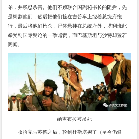
弟，并残忍杀害。他们不顾联合国副秘书长的阻拦，先
是阉割他们，然后把他们拴在吉普车上绕着总统府拖
行，最后将他们枪杀，尸体悬挂在总统府外，塔利班此
举受到国际舆论的一致谴责，而巴基斯坦与沙特却置若
罔闻。
纳吉布拉被吊死
收拾完马苏德之后，轮到杜斯塔姆了（至今仍健