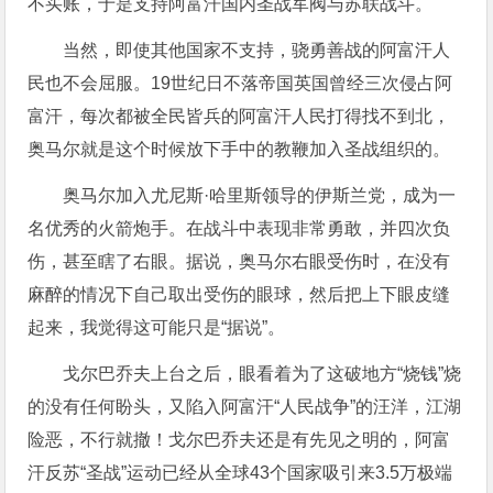
不买账，于是支持阿富汗国内圣战军阀与苏联战斗。
当然，即使其他国家不支持，骁勇善战的阿富汗人
民也不会屈服。19世纪日不落帝国英国曾经三次侵占阿
富汗，每次都被全民皆兵的阿富汗人民打得找不到北，
奥马尔就是这个时候放下手中的教鞭加入圣战组织的。
奥马尔加入尤尼斯·哈里斯领导的伊斯兰党，成为一
名优秀的火箭炮手。在战斗中表现非常勇敢，并四次负
伤，甚至瞎了右眼。据说，奥马尔右眼受伤时，在没有
麻醉的情况下自己取出受伤的眼球，然后把上下眼皮缝
起来，我觉得这可能只是“据说”。
戈尔巴乔夫上台之后，眼看着为了这破地方“烧钱”烧
的没有任何盼头，又陷入阿富汗“人民战争”的汪洋，江湖
险恶，不行就撤！戈尔巴乔夫还是有先见之明的，阿富
汗反苏“圣战”运动已经从全球43个国家吸引来3.5万极端