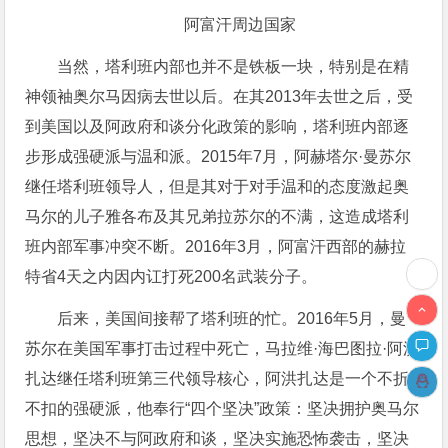
阿富汗周边国家
当然，塔利班内部也并不是铁板一块，特别是在精
神领袖奥尔马因病去世以后。在其2013年去世之后，受
到美国以及阿政府和谈分化政策的影响，塔利班内部逐
步形成强硬派与温和派。2015年7月，阿赫塔尔·曼苏尔
继任塔利班领导人，但是其对于对手温和的态度激起奥
马尔的儿子雅各布及其兄弟拉苏尔的不满，这造成塔利
班内部军事冲突不断。2016年3月，阿富汗西部的赫拉
特省4天之内因内讧打死200名武装分子。
后来，美国间接帮了塔利班的忙。2016年5月，曼
苏尔在美国军事打击过程中死亡，马拉维·海巴图拉·阿洪
扎达继任塔利班第三代领导核心，阿洪扎达是一个不折
不扣的强硬派，他奉行“四个坚决”政策：坚决拥护奥马尔
思想，坚决不与阿政府和谈，坚决实施恐怖袭击，坚决