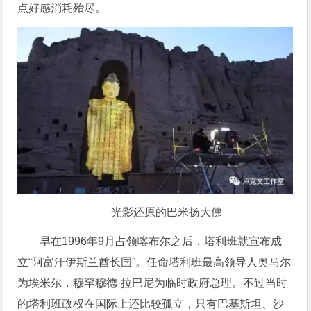
点好感消耗殆尽。
光影还原的巴米扬大佛
早在1996年9月占领喀布尔之后，塔利班就宣布成
立“阿富汗伊斯兰酋长国”。任命塔利班最高领导人奥马尔
为埃米尔，穆罕穆德·拉巴尼为临时政府总理。不过当时
的塔利班政权在国际上还比较孤立，只有巴基斯坦、沙