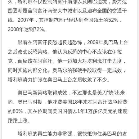
久，塔利班不仅控制阿富汗南部以及阿巴边境，势力范
围逐渐覆盖阿富汗南部大中城市以及遍布全国的交通干
线。2007年，其控制范围已经达到全国领土的52%，
2008年达到72%。
眼看在阿富汗反恐越反越恐怖，2009年奥巴马上台
之后改变反恐策略。他认为反恐的中心不应该在伊拉
克，而应该在阿富汗。他一边加大对塔利班打击力度，
同时实施内部分化。奥马尔的强硬手段取得一定成效，
塔利班势力扩张在奥巴马上台之后收敛了不少。
奥巴马新策略取得成效，不过那也是美刀“烧”出来
的。奥巴马时期，他花费美国18年来在阿富汗战争经费
的80%，其在位期间美国国债以1年1万多亿美元的速度
蹭蹭上涨。
塔利班的再生能力非常强，很快抵御住奥巴马的攻