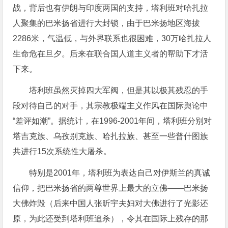
战，背后也有伊朗与印度两国的支持，塔利班对哈扎拉
人聚集的巴米扬省进行大封锁，由于巴米扬地区海拔
2286米，气温低，与外界联系也很困难，30万哈扎拉人
生命危在旦夕。后来在联合国人道主义者的帮助下才活
下来。
塔利班虽然灭掉四大军阀，但是其以极其残忍的手
段对待自己的对手，其宗教极端主义作风在国际舆论中
“差评如潮”。据统计，在1996-2001年间，塔利班分别对
塔吉克族、乌孜别克族、哈扎拉族、甚至一些普什图族
共进行15次系统性大屠杀。
特别是2001年，塔利班为表达自己对伊斯兰的真诚
信仰，把巴米扬省的两尊世界上最大的立佛——巴米扬
大佛炸毁（后来中国人张昕宇夫妇对大佛进行了光影还
原，为此还受到塔利班追杀），令其在国际上残存的那