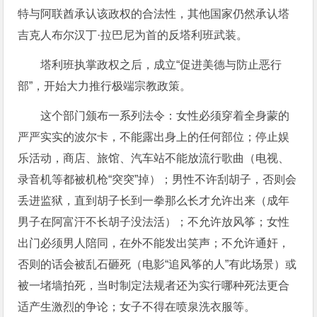
特与阿联酋承认该政权的合法性，其他国家仍然承认塔
吉克人布尔汉丁·拉巴尼为首的反塔利班武装。
塔利班执掌政权之后，成立“促进美德与防止恶行
部”，开始大力推行极端宗教政策。
这个部门颁布一系列法令：女性必须穿着全身蒙的
严严实实的波尔卡，不能露出身上的任何部位；停止娱
乐活动，商店、旅馆、汽车站不能放流行歌曲（电视、
录音机等都被机枪“突突”掉）；男性不许刮胡子，否则会
丢进监狱，直到胡子长到一拳那么长才允许出来（成年
男子在阿富汗不长胡子没法活）；不允许放风筝；女性
出门必须男人陪同，在外不能发出笑声；不允许通奸，
否则的话会被乱石砸死（电影“追风筝的人”有此场景）或
被一堵墙拍死，当时制定法规者还为实行哪种死法更合
适产生激烈的争论；女子不得在喷泉洗衣服等。