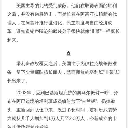
美国主导的北约受到蒙蔽。他们在取得表面的胜利
之后，并没有乘胜追击，而是忙着在阿富汗扶植新的代
理人，在阿富汗推行世俗化、民主制度与自由经济改
革，谁知道销声匿迹的武装分子很快就像“韭菜”一样疯长
起来。
叁
塔利班政权覆灭之后，美国忙于为伊拉克战争做准
备，留下少量部队扬长而去，然而新鲜的塔利班“韭菜”却
长出来了。
2003年，受到巴基斯坦庇护的奥马尔振臂一呼，分
布在阿巴边境的塔利班成员纷纷放下“古兰经”、扔掉锄
头，重新回到队伍中来。没过多长时间，塔利班武装势
力就从几千人增加到1万人乃至2-3万人，令新成立的卡
尔扎伊政府瑟瑟发抖。