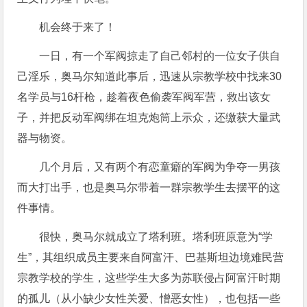
机会终于来了！
一日，有一个军阀掠走了自己邻村的一位女子供自
己淫乐，奥马尔知道此事后，迅速从宗教学校中找来30
名学员与16杆枪，趁着夜色偷袭军阀军营，救出该女
子，并把反动军阀绑在坦克炮筒上示众，还缴获大量武
器与物资。
几个月后，又有两个有恋童癖的军阀为争夺一男孩
而大打出手，也是奥马尔带着一群宗教学生去摆平的这
件事情。
很快，奥马尔就成立了塔利班。塔利班原意为“学
生”，其组织成员主要来自阿富汗、巴基斯坦边境难民营
宗教学校的学生，这些学生大多为苏联侵占阿富汗时期
的孤儿（从小缺少女性关爱、憎恶女性），也包括一些