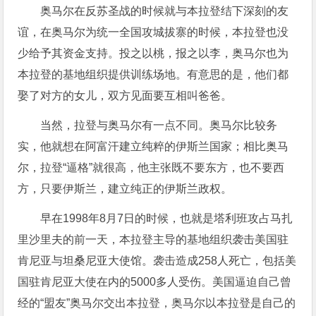
奥马尔在反苏圣战的时候就与本拉登结下深刻的友
谊，在奥马尔为统一全国攻城拔寨的时候，本拉登也没
少给予其资金支持。投之以桃，报之以李，奥马尔也为
本拉登的基地组织提供训练场地。有意思的是，他们都
娶了对方的女儿，双方见面要互相叫爸爸。
当然，拉登与奥马尔有一点不同。奥马尔比较务
实，他就想在阿富汗建立纯粹的伊斯兰国家；相比奥马
尔，拉登“逼格”就很高，他主张既不要东方，也不要西
方，只要伊斯兰，建立纯正的伊斯兰政权。
早在1998年8月7日的时候，也就是塔利班攻占马扎
里沙里夫的前一天，本拉登主导的基地组织袭击美国驻
肯尼亚与坦桑尼亚大使馆。袭击造成258人死亡，包括美
国驻肯尼亚大使在内的5000多人受伤。美国逼迫自己曾
经的“盟友”奥马尔交出本拉登，奥马尔以本拉登是自己的