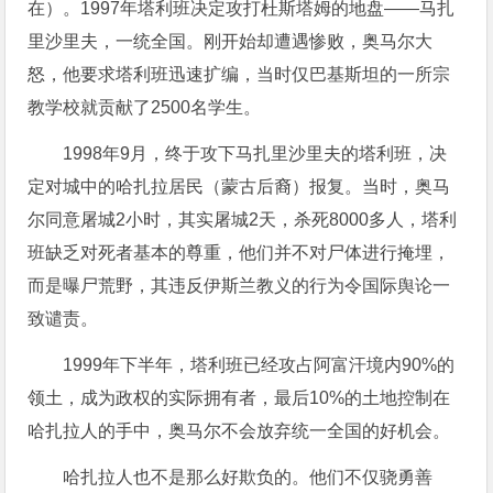
在）。1997年塔利班决定攻打杜斯塔姆的地盘——马扎
里沙里夫，一统全国。刚开始却遭遇惨败，奥马尔大
怒，他要求塔利班迅速扩编，当时仅巴基斯坦的一所宗
教学校就贡献了2500名学生。
1998年9月，终于攻下马扎里沙里夫的塔利班，决
定对城中的哈扎拉居民（蒙古后裔）报复。当时，奥马
尔同意屠城2小时，其实屠城2天，杀死8000多人，塔利
班缺乏对死者基本的尊重，他们并不对尸体进行掩埋，
而是曝尸荒野，其违反伊斯兰教义的行为令国际舆论一
致谴责。
1999年下半年，塔利班已经攻占阿富汗境内90%的
领土，成为政权的实际拥有者，最后10%的土地控制在
哈扎拉人的手中，奥马尔不会放弃统一全国的好机会。
哈扎拉人也不是那么好欺负的。他们不仅骁勇善