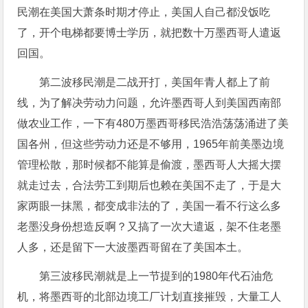
民潮在美国大萧条时期才停止，美国人自己都没饭吃
了，开个电梯都要博士学历，就把数十万墨西哥人遣返
回国。
第二波移民潮是二战开打，美国年青人都上了前
线，为了解决劳动力问题，允许墨西哥人到美国西南部
做农业工作，一下有480万墨西哥移民浩浩荡荡涌进了美
国各州，但这些劳动力还是不够用，1965年前美墨边境
管理松散，那时候都不能算是偷渡，墨西哥人大摇大摆
就走过去，合法劳工到期后也赖在美国不走了，于是大
家两眼一抹黑，都变成非法的了，美国一看不行这么多
老墨没身份想造反啊？又搞了一次大遣返，架不住老墨
人多，还是留下一大波墨西哥留在了美国本土。
第三波移民潮就是上一节提到的1980年代石油危
机，将墨西哥的北部边境工厂计划直接摧毁，大量工人