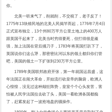
你。
北美一听来气了，削就削，不交税了，老子反了！
1775年13块殖民地的北美人民揭竿而起，1776年7月4日
正式宣布独立，13个州80万平方公里土地上的400万人
跟英国干起来了，北美当时穷得要死，但打得很是顽
强，加上法国在背后捅刀子，1783年将英国打趴下了，
英国说你们这么犟，那密密比河以东的领土都归你们管
吧，美国的领土一下扩张到230万平方公里。
1789年美国联邦政府开张，第一年就国运昌盛，这
年法国正在闹大革命，开始流行砍皇帝的脑袋，欧洲人
心惶惶，没见过这种颠狂阵势，皇室个个心头发苦，害
怕被人民学法国拉去砍了头，美国一看欧洲各国都痴
了，赶紧发起了一波抢地盘的骚操作。