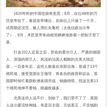
1620年时的中国也很有意思，8月，在位48年的万
历皇帝挂了，泰昌皇帝继位，在岗位上只做了一个月，
试用期还没完，被人用红丸毒死（太低估政治斗争
了），9月，木匠皇帝朱由校笑眯眯地拎着一把刨子登了
基。
打这102人定居之后，苦命的爱尔兰人、严肃的德国
人、浪荡的荷兰人、风流的法国人都跑到北美大陆定
居，一百多年后，这些人散落在东部沿海，形成了13个
殖民地，接受英国女王领导，有各自的政府和议会，英
国那时候忙着跟欧洲各国开战，钱烧得慌，找这北美13
个殖民地伸手要钱，税越收越多。
北美这些人说不行，别收了，我们受不了了，英国
人说少废话快掏钱，爷是宗主国，天佑英王，不交钱削