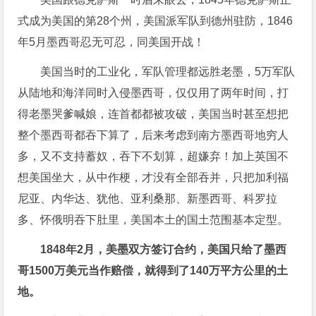
式成为美国的第28个州，美国派军队到德州驻防，1846
年5月墨西哥忍无可忍，同美国开战！
美国当时的工业化，军队管理都远胜老墨，5万军队
从陆地和海洋同时入侵墨西哥，仅仅用了两年时间，打
得老墨哭爹喊娘，连首都都被攻破，美国当时甚至想把
整个墨西哥都吞下算了，后来考虑到南方墨西哥地穷人
多，又不支持蓄奴，吞下不划算，超嫌弃！加上英国不
想美国坐大，从中作梗，才没有全部吞并，只把加利福
尼亚、内华达、犹他、亚利桑那、新墨西哥、科罗拉
多、怀俄明吞下肚里，美国本土的国土范围基本定型。
1848年2月，美墨双方签订合约，美国只给了墨西
哥1500万美元当作赔偿，就得到了140万平方公里的土
地。