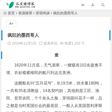
跳转到主内容
首页
资源推荐
茶馆闲谈
疯狂的墨西哥人
A+
疯狂的墨西哥人
2019年12月1日
发表评论
热度1,232 ℃
壹
1620年11月底，天气渐寒，一艘载有102名疲惫不
堪、衣衫褴褛移民的船只到达北美洲。
这艘船名叫“五月花号”，长19.5米，排水量180吨，
一共有35名清教徒，14名契约奴，其他则是工匠、渔
民、贫苦农民，个个灰头土脸，穿得跟叫花子一样，总
之都是当时英国社会的最底层，一船人从英国普利茅斯