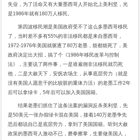
失业，为了活命又有大量墨西哥人开始北上美利坚，光
是1986年就有180万人移民。
第四波移民潮是美国政府受不了这么多墨西哥移民
了，当时差不多有55%的非法移民都是来自墨西哥，
1972-1976年美国就驱逐了80万老墨，烦都烦死了，美
政府决定出大招，搞了个《1986年移民改革与控制
法》，主要说了两件事，一是谁雇佣非法移民就罚死
他，二是大赦天下，安抚农场主，从事底层劳力（就是
没有美国人愿意干的比较脏的重体力活）的老墨工作2年
后可以拿绿卡，5年后可以加入美国国籍。
结果老墨们抓住了这条法案的漏洞反杀美利坚，先
是50美元一张办假绿卡混在美国，接着140万老墨争先
恐后都说自己是底层劳力，拿到了美国国籍。听到大赦
政策的墨西哥人激动不已，磨拳擦掌，生要做美国人，