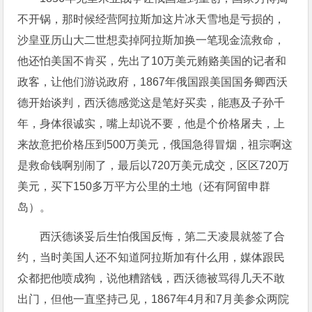
不开锅，那时候经营阿拉斯加这片冰天雪地是亏损的，
沙皇亚历山大二世想卖掉阿拉斯加换一笔现金流救命，
他还怕美国不肯买，先出了10万美元贿赂美国的记者和
政客，让他们游说政府，1867年俄国跟美国国务卿西沃
德开始谈判，西沃德感觉这是笔好买卖，能惠及子孙千
年，身体很诚实，嘴上却说不要，他是个价格屠夫，上
来故意把价格压到500万美元，俄国急得冒烟，祖宗啊这
是救命钱啊别闹了，最后以720万美元成交，区区720万
美元，买下150多万平方公里的土地（还有阿留申群
岛）。
西沃德谈妥后生怕俄国反悔，第二天凌晨就签了合
约，当时美国人还不知道阿拉斯加有什么用，媒体跟民
众都把他喷成狗，说他糟踏钱，西沃德被骂得几天不敢
出门，但他一直坚持己见，1867年4月和7月美参众两院