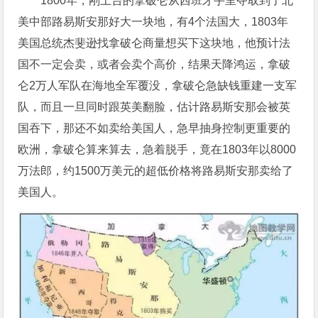
1800年，刚上台的拿破仑从西班牙手里夺取到了北
美中部路易斯安那好大一块地，有4个法国大，1803年
美国总统杰斐逊找拿破仑商量想买下这块地，他预计法
国不一定会卖，或者会卖个高价，结果天降鸿运，拿破
仑2万人军队在海地全军覆没，拿破仑急缺钱重建一支军
队，而且一旦同时跟英美翻脸，估计路易斯安那会被英
国吞下，那还不如卖给美国人，急早抽身控制更重要的
欧洲，拿破仑算来算去，急着脱手，竟在1803年以8000
万法郎，约1500万美元的超低价格将路易斯安那卖给了
美国人。