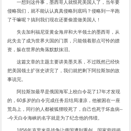
一想到这件事，墨西哥人就恨死美国人了，当年要
侵略我们，就不能认认真真侵略到底吗？侵略到一半跑
了干嘛呢？搞到我们现在还要偷渡做美国人！
失去加利福尼亚黄金海岸和大半领土的墨西哥，从
此失去了成为世界大国的门票，只能领着那点可怜的嫖
资，躲在世界的角落默默抹泪。
这篇文章的主题主要讲美墨关系，不过既然已经快
把美国领土扩张史讲完了，我们就把剩下阿拉斯加的故
事说完。
阿拉斯加最早是俄国海军上校白令花了17年才发现
的，60多岁的白令完成任务后结局凄凉，他被困在一座
荒岛上，同行的人都被狐狸咬死了，自己也死于坏血病--
-今天白令海峡的名字就是为了纪念他的伟绩。
1856年克里米亚战争让俄国遭到重创，国家穷得揭