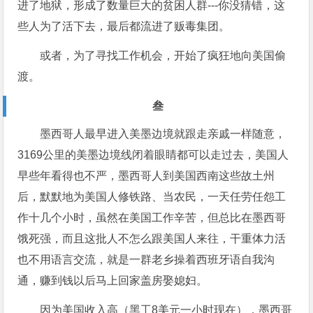
进了地狱，形成了数量巨大的贫困人群---你没猜错，这
些人为了活下去，最后都流进了贩毒集团。
或者，为了寻找工作机会，开始了疯狂地向美国偷
渡。
叁
墨西哥人最早进入美墨边境就跟走亲戚一样随意，
3169公里的美墨边境线闭着眼睛都可以走过去，美国人
早些年看得也不严，墨西哥人到美国西南这些故土州
后，默默地为美国人修铁路、当农民，一天任劳任怨工
作十几个小时，虽然在美国工作辛苦，但总比在墨西哥
饿死强，而且这批人不怎么跟美国人来往，干重体力活
也不用语言交流，就是一群老乡操着西班牙语自我沟
通，赚到钱以后马上回家盖房娶媳妇。
因为美国收入高（黑工8美元一小时现在），墨西哥