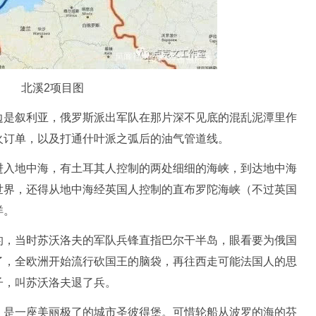
北溪2项目图
边是叙利亚，俄罗斯派出军队在那片深不见底的混乱泥潭里作
火订单，以及打通什叶派之弧后的油气管道线。
进入地中海，有土耳其人控制的两处细细的海峡，到达地中海
世界，还得从地中海经英国人控制的直布罗陀海峡（不过英国
洋。
的，当时苏沃洛夫的军队兵锋直指巴尔干半岛，眼看要为俄国
了，全欧洲开始流行砍国王的脑袋，再往西走可能法国人的思
子，叫苏沃洛夫退了兵。
，是一座美丽极了的城市圣彼得堡。可惜轮船从波罗的海的芬