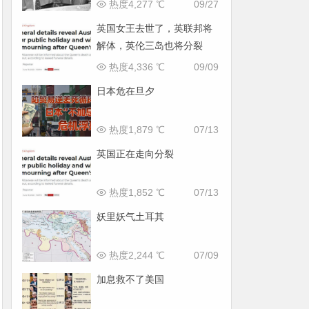
热度4,277 ℃
09/27
英国女王去世了，英联邦将
解体，英伦三岛也将分裂
热度4,336 ℃
09/09
日本危在旦夕
热度1,879 ℃
07/13
英国正在走向分裂
热度1,852 ℃
07/13
妖里妖气土耳其
热度2,244 ℃
07/09
加息救不了美国