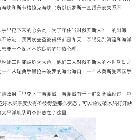
特海峡和斯卡格拉克海峡（所以俄罗斯一直跟丹麦关系不
人手里挖下来的心头肉，为了守住当时俄罗斯人唯一的出海
非不冻港，我两次去圣彼得堡都是冬天，亲眼见到河流和海洋
人想要一个深水不冻良港的狂热心理。
捷琳娜二世能被称为大帝，他们二人对俄罗斯人的不世功勋之
（一个从瑞典手里抢来波罗的海出海口，一个从奥斯曼帝国手
的清政府手里夺下了海参崴，海参崴有千叶群岛寒流经过，每
还好冰层厚度没有圣彼得堡那么变态，可以通过破冰船打开缺
将太平洋舰队司令部放在了这里。