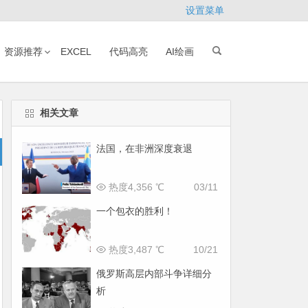
设置菜单
资源推荐
EXCEL
代码高亮
AI绘画
相关文章
法国，在非洲深度衰退
热度4,356 ℃
03/11
一个包衣的胜利！
热度3,487 ℃
10/21
俄罗斯高层内部斗争详细分
析