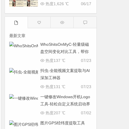
热度1,626 ℃
06/17
最新文章
WhoShitsOnMyC-轻量级磁
盘空间变化对比工具，帮你
找出“吃掉”空间的罪魁祸首
热度137 ℃
07/23
抖虫-全能视频文案提取与AI
深加工神器
热度131 ℃
07/23
一键修改Windows开机Logo
工具-轻松自定义系统启动界
面
热度207 ℃
07/02
图片GPS经纬度提取工具