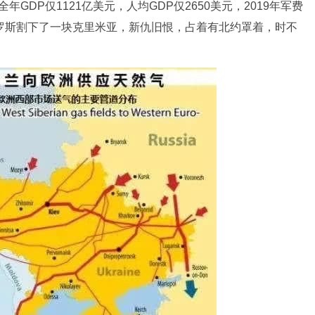
年GDP仅1121亿美元，人均GDP仅2650美元，2019年军费
罗斯割下了一块克里米亚，新仇旧恨，占着有北约罩着，时不