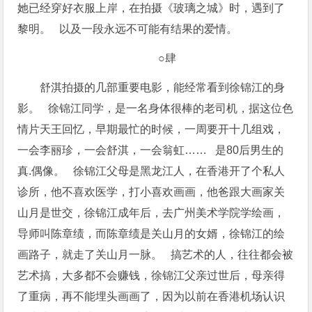
她已经穿好衣服上岸，在拍摄《玻璃之城》时，遇到了
黎明。 以及一段永远不可能有结果的爱情。
○肆
舒淇拍摄的几部重要电影，能经常看到徐锦江的身
影。 徐锦江同学，是一名身体很棒的老司机，据这位色
情片天王回忆，早期最忙的时候，一周要开十几组戏，
一会李丽珍，一会舒淇，一会翁虹…… 是80后男生的
真.偶像。 徐锦江父母是黑龙江人，在香港开了个私人
诊所，他不喜欢医学，打小喜欢画画，他爸跟大画家关
山月是世交，徐锦江成年后，去广州美术学院学绘画，
导师叫陈章绩，而陈章绩是关山月的女婿，徐锦江的绘
画路子，就走了关山月一脉。 搞艺术的人，往往都会被
艺术搞，大多都不会赚钱，徐锦江父亲过世后，母亲得
了重病，再不能埋头画画了，因为以前在香港机场认识