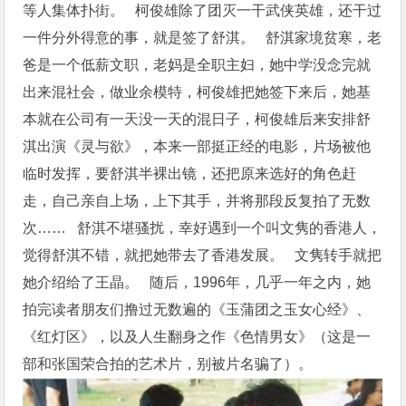
等人集体扑街。 柯俊雄除了团灭一干武侠英雄，还干过
一件分外得意的事，就是签了舒淇。 舒淇家境贫寒，老
爸是一个低薪文职，老妈是全职主妇，她中学没念完就
出来混社会，做业余模特，柯俊雄把她签下来后，她基
本就在公司有一天没一天的混日子，柯俊雄后来安排舒
淇出演《灵与欲》，本来一部挺正经的电影，片场被他
临时发挥，要舒淇半裸出镜，还把原来选好的角色赶
走，自己亲自上场，上下其手，并将那段反复拍了无数
次…… 舒淇不堪骚扰，幸好遇到一个叫文隽的香港人，
觉得舒淇不错，就把她带去了香港发展。 文隽转手就把
她介绍给了王晶。 随后，1996年，几乎一年之内，她
拍完读者朋友们撸过无数遍的《玉蒲团之玉女心经》、
《红灯区》，以及人生翻身之作《色情男女》（这是一
部和张国荣合拍的艺术片，别被片名骗了）。