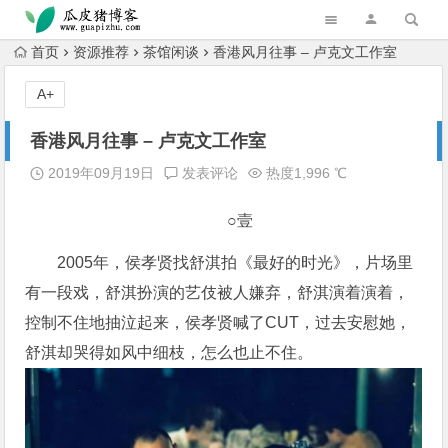
跳转到主内容
首页
资源推荐
茶馆闲谈
香港风月往事 – 卢克文工作室
A+
香港风月往事 – 卢克文工作室
2019年09月19日
发表评论
热度1,996 ℃
○壹
2005年，侯孝贤找舒淇拍《最好的时光》，片场里
有一段戏，舒淇扮演的艺伎被人嫌弃，舒淇演着演着，
控制不住地抽泣起来，侯孝贤喊了CUT，过去安慰她，
舒淇却哭得如风中细枝，怎么也止不住。