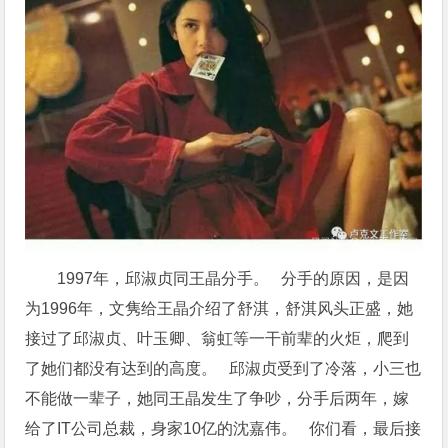
1997年，邱淑贞同王晶分手。 分手的原因，是因
为1996年，文隽给王晶介绍了舒淇，舒淇风头正盛，她
接过了邱淑贞、叶玉卿、翁虹等一干前辈的火炬，爬到
了她们都没有达到的高度。 邱淑贞受到了冷落，小三也
不能做一辈子，她同王晶发生了争吵，分手后两年，嫁
给了IT公司总裁，身家10亿的沈嘉伟。 你们看，最后接