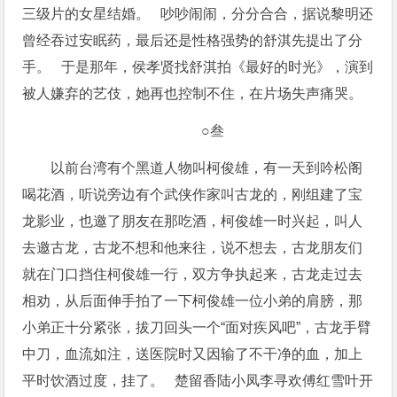
三级片的女星结婚。 吵吵闹闹，分分合合，据说黎明还
曾经吞过安眠药，最后还是性格强势的舒淇先提出了分
手。 于是那年，侯孝贤找舒淇拍《最好的时光》，演到
被人嫌弃的艺伎，她再也控制不住，在片场失声痛哭。
○叁
以前台湾有个黑道人物叫柯俊雄，有一天到吟松阁
喝花酒，听说旁边有个武侠作家叫古龙的，刚组建了宝
龙影业，也邀了朋友在那吃酒，柯俊雄一时兴起，叫人
去邀古龙，古龙不想和他来往，说不想去，古龙朋友们
就在门口挡住柯俊雄一行，双方争执起来，古龙走过去
相劝，从后面伸手拍了一下柯俊雄一位小弟的肩膀，那
小弟正十分紧张，拔刀回头一个“面对疾风吧”，古龙手臂
中刀，血流如注，送医院时又因输了不干净的血，加上
平时饮酒过度，挂了。 楚留香陆小凤李寻欢傅红雪叶开