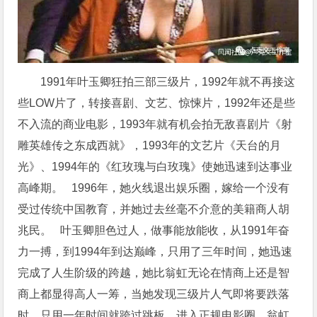
1991年叶玉卿狂拍三部三级片，1992年就不再接这
些LOW片了，转接喜剧、文艺、惊悚片，1992年还是些
不入流的商业电影，1993年就有机会拍无敌喜剧片《射
雕英雄传之东成西就》，1993年的文艺片《天台的月
光》、1994年的《红玫瑰与白玫瑰》使她迅速到达事业
高峰期。 1996年，她火线退出娱乐圈，嫁给一个没有
受过传统中国教育，并她过去丝毫不介意的美籍商人胡
兆民。 叶玉卿胆色过人，做事能放能收，从1991年奋
力一搏，到1994年到达巅峰，只用了三年时间，她迅速
完成了人生阶级的跨越，她比翁虹无论在情商上还是智
商上都显得高人一筹，当她发现三级片人气即将要跌落
时，只用一年时间就跨过跳板，进入正规电影圈，翁虹