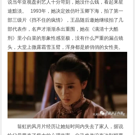
说当年亚视盘剥艺人十分苛刻，她没什么钱，看起来星
途黯淡。 1993年，她决定效仿叶玉卿下海，拍了第一
部三级片《挡不住的疯情》，王晶随后邀她继续拍了几
部代表作，名声才渐渐杀出重围，她在《满清十大酷
刑》里小白菜的形象性感至极，没有什么严重的漏点镜
头，大堂上微露霜雪玉臂，浑身都是娇俏俏的女性美。
翁虹的风月片经历让她短时间内失去了家人，据说