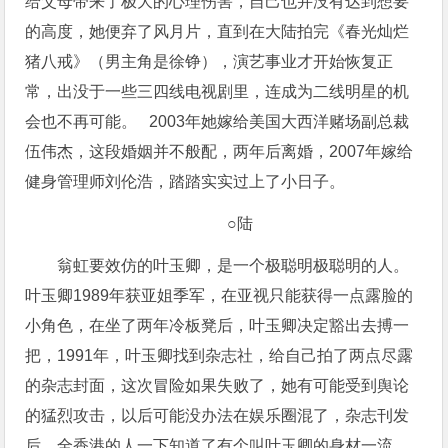
给父母带来了极大的心理伤害，自己也并没有达到想要
的高度，她便弃了风月片，直到在大陆拍完《春光灿烂
猪八戒》（男主角是徐铮），演艺事业才开始恢复正
常，出没于一些三四线电视剧里，连成为二线明星的机
会也不再可能。 2003年她嫁给美国大西洋赌场副总裁
伍伟杰，这段婚姻并不般配，两年后离婚，2007年嫁给
健身管理师刘伦浩，踏踏实实过上了小日子。
○陆
翁虹要效仿的叶玉卿，是一个极聪明极聪明的人。
叶玉卿1989年获亚姐季军，在亚视只能获得一点露脸的
小角色，在坐了两年冷板凳后，叶玉卿决定豁出去搏一
把，1991年，叶玉卿找到杂志社，给自己拍了两点尽露
的杂志封面，这次冒险如果失败了，她有可能受到舆论
的猛烈攻击，以后可能没办法在娱乐圈混了，杂志刊发
后，全香港的人一下知道了有个叫叶玉卿的身材一流，