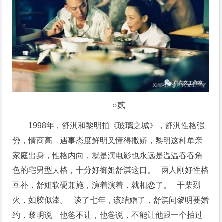
○贰
1998年，舒淇和黎明拍《玻璃之城》，舒淇性格强
势，情商高，遇事态度鲜明又懂得撒娇，黎明这种单亲
家庭出身，性格内向，就是演电影也永远是温温吞吞角
色的宅男型人格，十分好御姐舒淇这口。 两人刚好性格
互补，舒姐软硬兼施，演着演着，就相恋了。 干柴烈
火，如胶似漆。 谈了七年，该结婚了，舒淇问黎明要婚
约，黎明说，他爸不让，他爸说，不能让他跟一个拍过