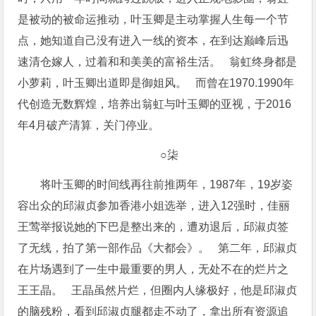
是被动的被命运推动，叶玉卿是主动掌握人生每一个节
点，她知道自己没有进入一线的资本，在到达巅峰后迅
速清仓嫁人，过着和和美美的富裕生活。 翁虹终身都是
小萝莉，叶玉卿出道即是御姐风。 而曾在1970.1990年
代创造无数辉煌，培养出翁虹与叶玉卿的亚视，于2016
年4月破产清算，关门停业。
○柒
将叶玉卿的时间线再往前推两年，1987年，19岁姿
容出众的邱淑贞参加香港小姐选举，进入12强时，佳丽
王莺举报说她的下巴是整出来的，遭劝退后，邱淑贞签
了无线，拍了第一部作品《大都会》。 第二年，邱淑贞
在片场遇到了一生中最重要的男人，无处不在的烂片之
王王晶。 王晶虽然片烂，但圈内人缘极好，他是邱淑贞
的脑残粉，看到邱淑贞腿都走不动了，拿出所有资源追