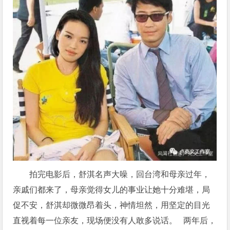
拍完电影后，舒淇名声大噪，回台湾和母亲过年，
亲戚们都来了，母亲觉得女儿的事业让她十分难堪，局
促不安，舒淇却微微昂着头，神情坦然，用坚定的目光
直视着每一位亲友，现场便没有人敢多说话。 两年后，