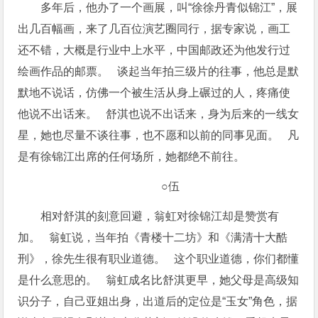
多年后，他办了一个画展，叫“徐徐丹青似锦江”，展
出几百幅画，来了几百位演艺圈同行，据专家说，画工
还不错，大概是行业中上水平，中国邮政还为他发行过
绘画作品的邮票。 谈起当年拍三级片的往事，他总是默
默地不说话，仿佛一个被生活从身上碾过的人，疼痛使
他说不出话来。 舒淇也说不出话来，身为后来的一线女
星，她也尽量不谈往事，也不愿和以前的同事见面。 凡
是有徐锦江出席的任何场所，她都绝不前往。
○伍
相对舒淇的刻意回避，翁虹对徐锦江却是赞赏有
加。 翁虹说，当年拍《青楼十二坊》和《满清十大酷
刑》，徐先生很有职业道德。 这个职业道德，你们都懂
是什么意思的。 翁虹成名比舒淇更早，她父母是高级知
识分子，自己亚姐出身，出道后的定位是“玉女”角色，据