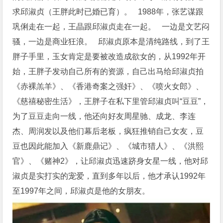
求邱淑贞（王胖此时已婚已育）。 1988年，张艺谋跟
巩俐走在一起，王晶跟邱淑贞走在一起。 一边是文艺闷
骚，一边是商业狂浪。 邱淑贞原本是清纯路线，到了王
胖子手里，玉女肯定是要被改造成欲女的，从1992年开
始，王胖子发动自己所有的资源，自己出马给邱淑贞拍
《赤裸羔羊》、《香港奇案之强奸》、《喷火女郎》、
《慈禧秘密生活》，王胖子在私下里管邱淑贞叫“豆豆”，
为了豆豆走向一线，他还向好友周星驰、成龙、李连
杰、周润发以及他们幕后老板，疯狂推销自己女友，豆
豆也因此能加入《新鹿鼎记》、《城市猎人》、《洪熙
官》、《赌神2》，让邱淑贞迅速跻身女星一线，他对邱
淑贞是实打实的宠爱，直到多年以后，他才承认1992年
至1997年之间，邱淑贞是他的女朋友。