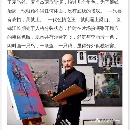
了麦当雄、麦当杰两位导演，拍过几个角色，为了筹钱
治病，他就顾不得任何体面，没有底线的接戏。 ---只要
有戏拍，我就上。 一代色情之王，就此逼上梁山。 徐
锦江长期处于人格分裂状态，忙时在片场扮演张牙舞爪
的粗俗色魔，肌肉共荷尔蒙齐飞，舒淇与李丽珍一色，
闲时画一只鸟，一条鱼，一只藕，显得分外孤独寂寥。