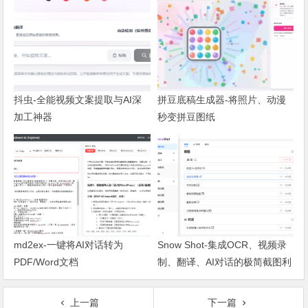
抖虫-全能视频文案提取与AI深
拼豆底稿生成器-将照片、动漫
加工神器
秒变拼豆图纸
md2ex-一键将AI对话转为
Snow Shot-集成OCR、视频录
PDF/Word文档
制、翻译、AI对话的极简截图利
器
上一篇
下一篇