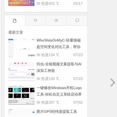
热度452 ℃
03/17
最新文章
WhoShitsOnMyC-轻量级磁
盘空间变化对比工具，帮你
找出“吃掉”空间的罪魁祸首
热度134 ℃
07/23
抖虫-全能视频文案提取与AI
深加工神器
热度130 ℃
07/23
一键修改Windows开机Logo
工具-轻松自定义系统启动界
面
热度207 ℃
07/02
图片GPS经纬度提取工具