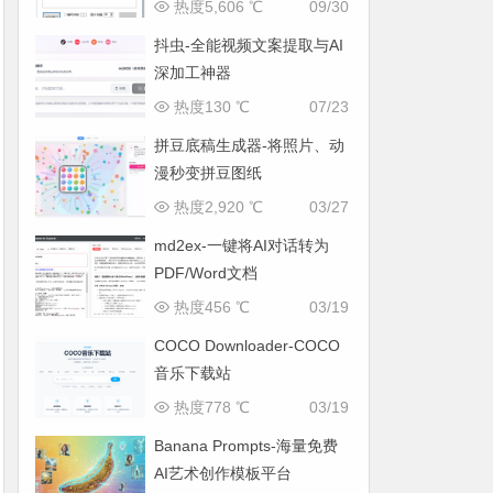
热度5,606 ℃
09/30
抖虫-全能视频文案提取与AI
深加工神器
热度130 ℃
07/23
拼豆底稿生成器-将照片、动
漫秒变拼豆图纸
热度2,920 ℃
03/27
md2ex-一键将AI对话转为
PDF/Word文档
热度456 ℃
03/19
COCO Downloader-COCO
音乐下载站
热度778 ℃
03/19
Banana Prompts-海量免费
AI艺术创作模板平台