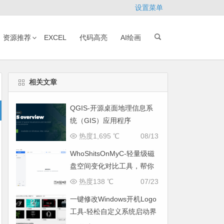
设置菜单
资源推荐
EXCEL
代码高亮
AI绘画
相关文章
QGIS-开源桌面地理信息系
统（GIS）应用程序
热度1,695 ℃
08/13
WhoShitsOnMyC-轻量级磁
盘空间变化对比工具，帮你
找出“吃掉”空间的罪魁祸首
热度138 ℃
07/23
一键修改Windows开机Logo
工具-轻松自定义系统启动界