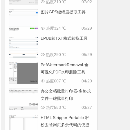
面
热度210 ℃
07/02
图片GPS经纬度提取工具
热度324 ℃
05/29
EPUB转TXT格式转换工具
热度290 ℃
05/29
PdfWatermarkRemoval-全
可视化PDF水印删除工具
热度607 ℃
04/20
办公文档批量打印器-多格式
文件一键批量打印
热度553 ℃
03/27
HTML Stripper Portable-轻
松去除网页多余代码的便捷