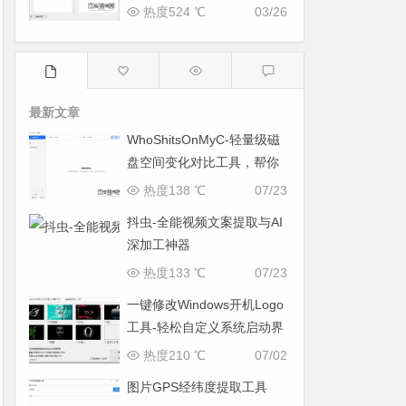
工具
热度524 ℃
03/26
最新文章
WhoShitsOnMyC-轻量级磁
盘空间变化对比工具，帮你
找出“吃掉”空间的罪魁祸首
热度138 ℃
07/23
抖虫-全能视频文案提取与AI
深加工神器
热度133 ℃
07/23
一键修改Windows开机Logo
工具-轻松自定义系统启动界
面
热度210 ℃
07/02
图片GPS经纬度提取工具