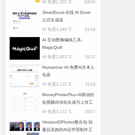
热度1,302 ℃
03/31
SmartExcel-在线 AI Excel
公式生成器
热度1,348 ℃
01/15
AI 互动图像编辑工具-
MagicQuill
热度2,453 ℃
11/21
Humanizar IA-免费AI文本人
化器
热度2,122 ℃
11/13
MoneyPrinterPlus-AI驱动的
短视频自动化生成与上传工
具
热度2,122 ℃
10/17
HivisionIDPhotos整合包-轻
量且高效的AI证件照制作工