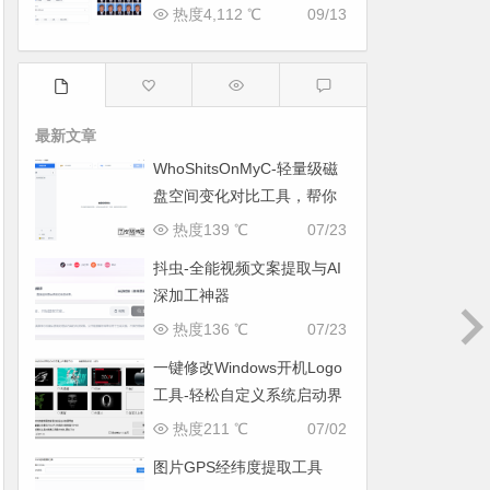
具
热度4,112 ℃
09/13
最新文章
WhoShitsOnMyC-轻量级磁
盘空间变化对比工具，帮你
找出“吃掉”空间的罪魁祸首
热度139 ℃
07/23
抖虫-全能视频文案提取与AI
深加工神器
热度136 ℃
07/23
一键修改Windows开机Logo
工具-轻松自定义系统启动界
面
热度211 ℃
07/02
图片GPS经纬度提取工具