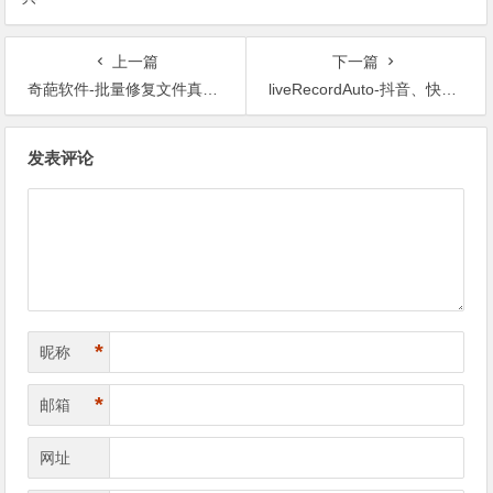
上一篇
下一篇
奇葩软件-批量修复文件真实格式
liveRecordAuto-抖音、快手直播自动录制工具
文章导航
发表评论
*
昵称
*
邮箱
网址