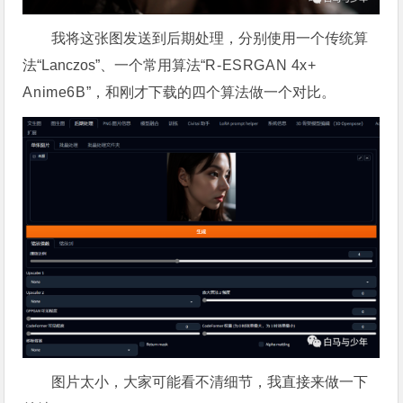
我将这张图发送到后期处理，分别使用一个传统算
法“Lanczos”、一个常用算法“
R-
E
S
RGAN
4x
+
Anime6B
”，和刚才下载的四个算法做一个对比。
图片太小，大家可能看不清细节，我直接来做一下