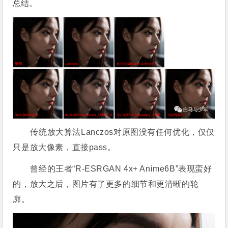
总结。
传统放大算法
L
anczos
对原图没有任何优化，仅仅
只是放大像素，直接pass。
曾经的王者
“
R-
E
S
RGAN
4x
+ Anime6B
”表现蛮好
的，放大之后，图片有了更多的细节和更清晰的轮
廓。