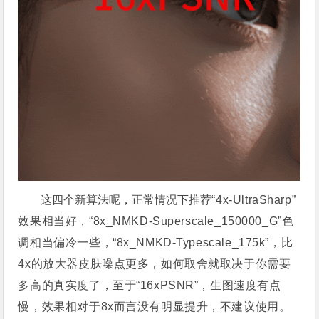
这四个新算法呢，正常情况下推荐
“
4
x-UltraSharp
”
效果相当好，
“
8x_NMKD-Superscale_150000_G
”色
调相当偏冷一些，
“
8x_NMKD-Typescale_175k
”，比
4x的放大器皮肤噪点更多，如何取舍就取决于你需要
多高的真实度了，至于
“
16xPSNR
”，生图速度有点
慢，效果相对于8x而言没有明显提升，不建议使用。