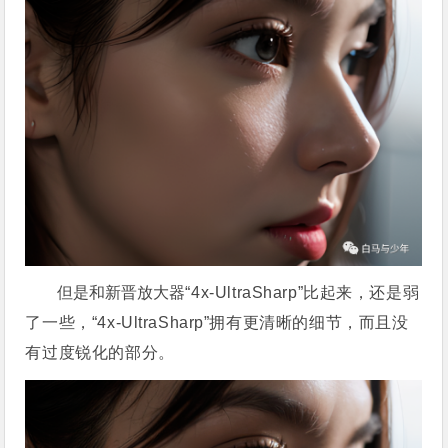
但是和新晋放大器
“
4
x-UltraSharp
”比起来，还是弱
了一些，
“
4
x-UltraSharp
”拥有更清晰的细节，而且没
有过度锐化的部分。