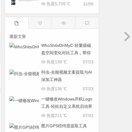
热度5,739 ℃
11/06
最新文章
WhoShitsOnMyC-轻量级磁
盘空间变化对比工具，帮你
找出“吃掉”空间的罪魁祸首
热度139 ℃
07/23
抖虫-全能视频文案提取与AI
深加工神器
热度136 ℃
07/23
一键修改Windows开机Logo
工具-轻松自定义系统启动界
面
热度211 ℃
07/02
图片GPS经纬度提取工具