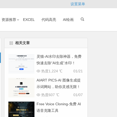
设置菜单
资源推荐
EXCEL
代码高亮
AI绘画
相关文章
灵猫-AI水印去除神器，免费
快速去除“AI生成”水印！
热度1,224 ℃
01/21
AIART PICS-AI 图像生成提
示词网站，助你灵感无限！
热度607 ℃
01/07
Free Voice Cloning-免费 AI
语音克隆工具