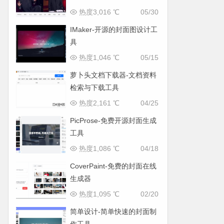
热度3,016 ℃
05/30
IMaker-开源的封面图设计工
具
热度1,046 ℃
05/15
萝卜头文档下载器-文档资料
检索与下载工具
热度2,161 ℃
04/25
PicProse-免费开源封面生成
工具
热度1,086 ℃
04/18
CoverPaint-免费的封面在线
生成器
热度1,095 ℃
02/20
简单设计-简单快速的封面制